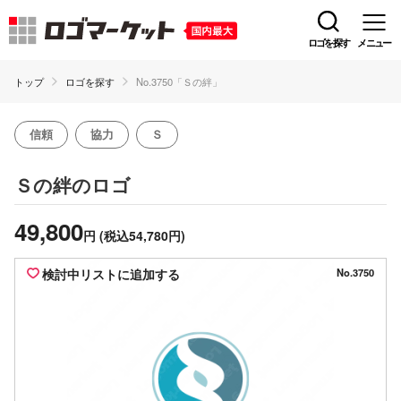
ロゴを探す
メニュー
トップ
ロゴを探す
No.3750「Ｓの絆」
信頼
協力
Ｓ
のロゴ
Ｓの絆
49,800
円
(税込54,780円)
検討中リストに追加する
No.3750