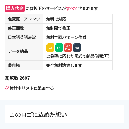
購入代金
には以下のサービスが
すべて
含まれます
色変更・アレンジ
無料
で対応
修正回数
無制限
で修正
日本語英語表記
無料
で両パターン作成
データ納品
ご希望に応じた形式で納品(複数可)
著作権
完全無料譲渡
します
閲覧数 2697
検討中リストに追加する
この
ロゴ
に込めた想い