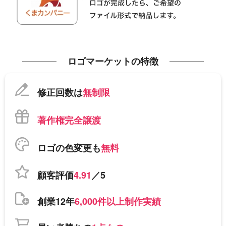
ロゴマーケットの特徴
修正回数は
無制限
著作権完全譲渡
ロゴの色変更も
無料
顧客評価
4.91
／5
創業12年
6,000件以上制作実績