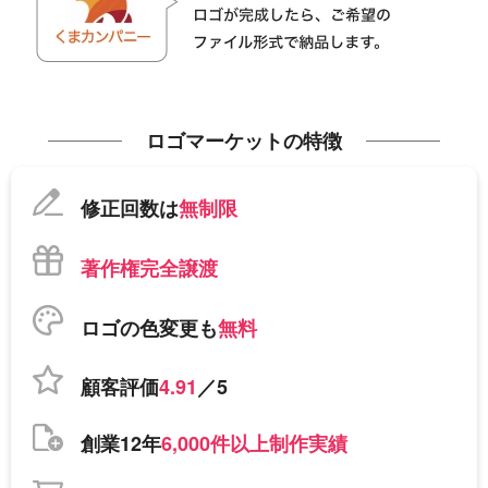
ロゴマーケットの特徴
修正回数は
無制限
著作権完全譲渡
ロゴの色変更も
無料
顧客評価
4.91
／5
創業12年
6,000件以上制作実績