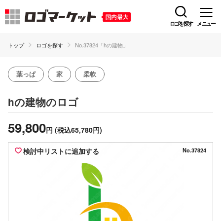
ロゴを探す
メニュー
トップ
ロゴを探す
No.37824「hの建物」
葉っぱ
家
柔軟
のロゴ
hの建物
59,800
円
(税込65,780円)
検討中リストに追加する
No.37824