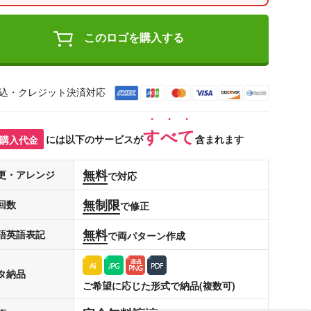
このロゴを購入する
込・クレジット決済対応
すべて
購入代金
には以下のサービスが
含まれます
無料
更・アレンジ
で対応
無制限
回数
で修正
無料
語英語表記
で両パターン作成
タ納品
ご希望に応じた形式で納品(複数可)