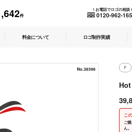
1,642
お電話でロゴの相談
\
0120-962-16
件
料金について
ロゴ制作実績
F
No.38398
Hot
39,
こ
ご購
ん。