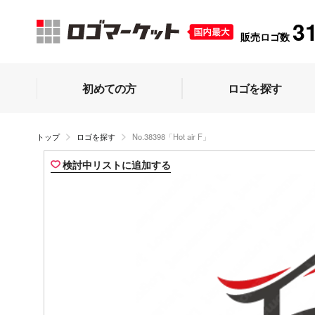
3
販売ロゴ数
初めての方
ロゴを探す
トップ
ロゴを探す
No.38398「Hot air F」
検討中リストに追加する