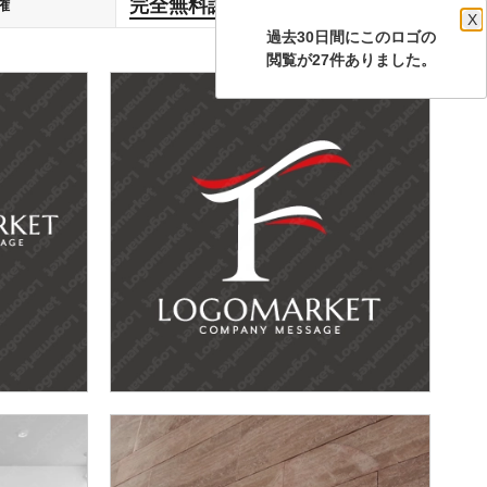
完全無料譲渡
権
します
X
過去30日間にこのロゴの
閲覧が27件ありました。