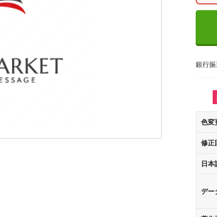
銀行振
色変
修正
日本
デー