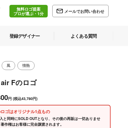
無料ロゴ提案
/
メールでお問い合わせ
5
プロが選ぶ・1分
登録デザイナー
よくある質問
風
情熱
 air Fのロゴ
800
円
(税込43,780円)
のロゴはオリジナル1点もの
入と同時にSOLD OUTとなり、その後の再販は一切ありませ
 著作権はお客様に完全譲渡されます。