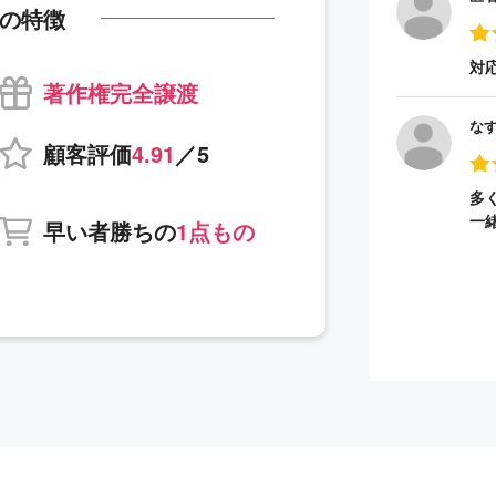
の特徴
対
著作権完全譲渡
な
顧客評価
4.91
／5
多
一
早い者勝ちの
1点もの