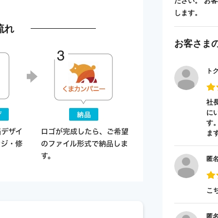
ださい。 お
します。
流れ
お客さま
ト
社
に
す
ま
匿
こ
匿