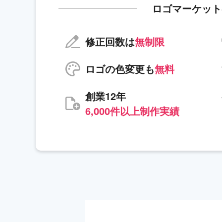
ロゴマーケット
修正回数は
無制限
ロゴの色変更も
無料
創業12年
6,000件以上制作実績