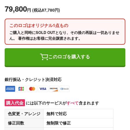
79,800
円
(税込87,780円)
このロゴはオリジナル1点もの
ご購入と同時にSOLD OUTとなり、その後の再販は一切ありませ
ん。 著作権はお客様に完全譲渡されます。
このロゴを購入する
銀行振込・クレジット決済対応
購入代金
には以下のサービスが
すべて
含まれます
色変更・アレンジ
無料
で対応
修正回数
無制限
で修正