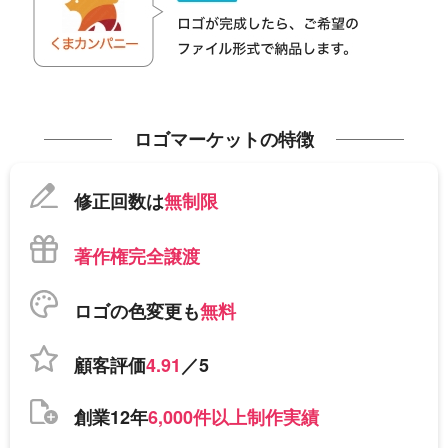
ロゴマーケットの特徴
修正回数は
無制限
著作権完全譲渡
ロゴの色変更も
無料
顧客評価
4.91
／5
創業12年
6,000件以上制作実績