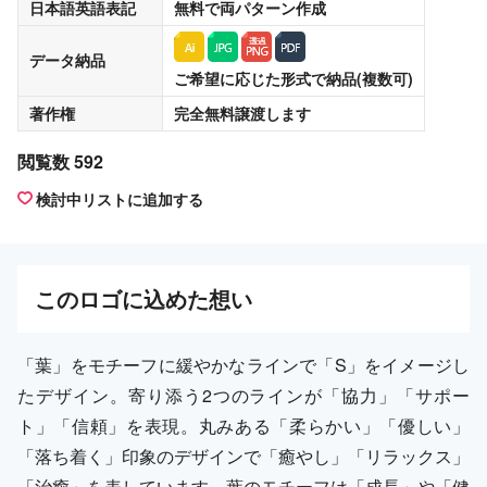
日本語英語表記
無料
で両パターン作成
データ納品
ご希望に応じた形式で納品(複数可)
著作権
完全無料譲渡
します
閲覧数 592
検討中リストに追加する
この
ロゴ
に込めた想い
「葉」をモチーフに緩やかなラインで「S」をイメージし
たデザイン。寄り添う2つのラインが「協力」「サポー
ト」「信頼」を表現。丸みある「柔らかい」「優しい」
「落ち着く」印象のデザインで「癒やし」「リラックス」
「治癒」を表しています。葉のモチーフは「成長」や「健