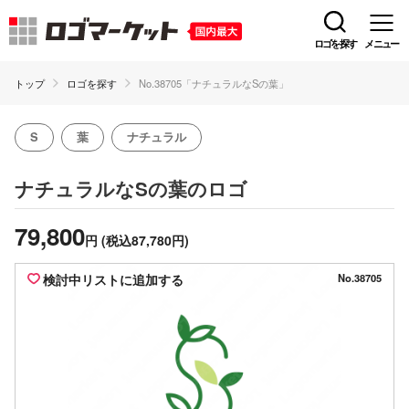
ロゴを探す
メニュー
トップ
ロゴを探す
No.38705「ナチュラルなSの葉」
S
葉
ナチュラル
のロゴ
ナチュラルなSの葉
79,800
円
(税込87,780円)
検討中リストに追加する
No.38705