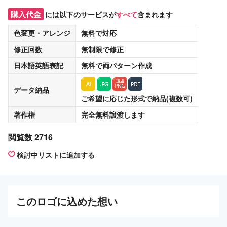
購入代金
には以下のサービスが
すべて
含まれます
色変更・アレンジ
無料
で対応
修正回数
無制限
で修正
日本語英語表記
無料
で両パターン作成
データ納品
ご希望に応じた形式で納品(複数可)
著作権
完全無料譲渡
します
閲覧数 2716
検討中リストに追加する
この
ロゴ
に込めた想い