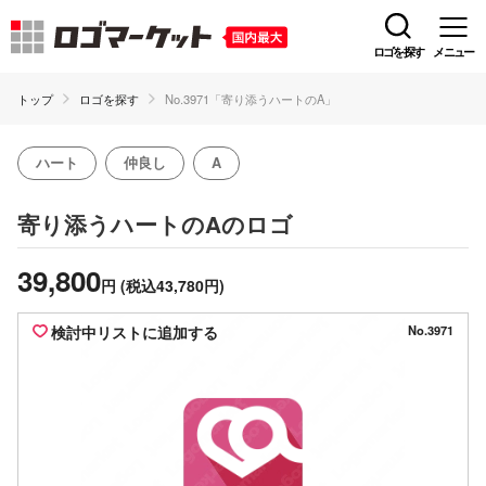
ロゴを探す
メニュー
トップ
ロゴを探す
No.3971「寄り添うハートのA」
ハート
仲良し
A
のロゴ
寄り添うハートのA
39,800
円
(税込43,780円)
検討中リストに追加する
No.3971