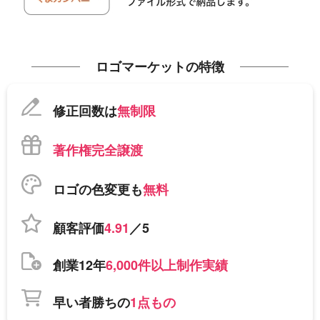
ロゴマーケットの特徴
修正回数は
無制限
著作権完全譲渡
ロゴの色変更も
無料
顧客評価
4.91
／5
創業12年
6,000件以上制作実績
早い者勝ちの
1点もの