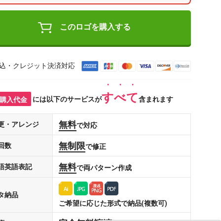
このロゴを購入する
込・クレジット決済対応
すべて
購入代金
には以下のサービスが
含まれます
無料
更・アレンジ
で対応
無制限
回数
で修正
無料
語英語表記
で両パターン作成
タ納品
ご希望に応じた形式で納品(複数可)