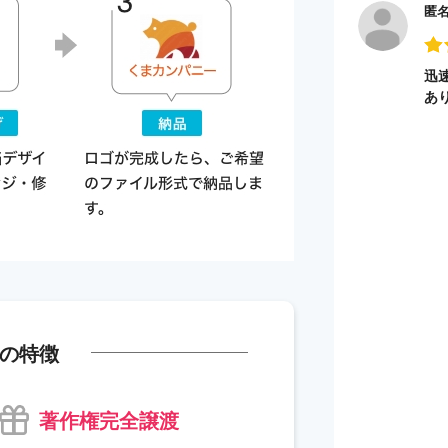
匿
迅
あ
の特徴
著作権完全譲渡