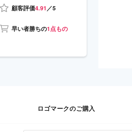
顧客評価
4.91
／5
早い者勝ちの
1点もの
ロゴマークのご購入