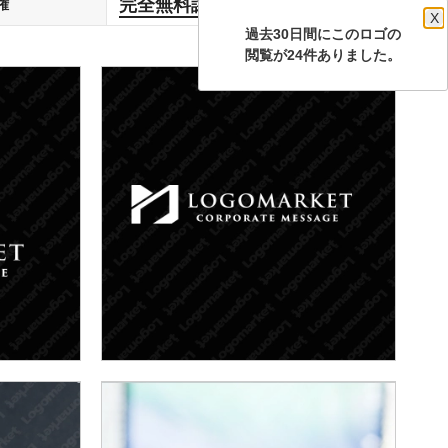
完全無料譲渡
権
します
X
過去30日間にこのロゴの
閲覧が24件ありました。