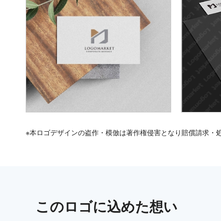
※本ロゴデザインの盗作・模倣は著作権侵害となり賠償請求・
この
ロゴ
に込めた想い