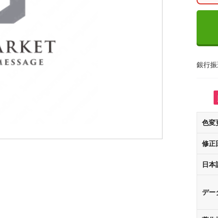
銀行振
色変
修正
日本
デー