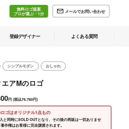
無料ロゴ提案
/
メールでお問い合わせ
5
プロが選ぶ・1分
登録デザイナー
よくある質問
シンプルモダン
おしゃれ
クエアMのロゴ
800
円
(税込76,780円)
のロゴはオリジナル1点もの
入と同時にSOLD OUTとなり、その後の再販は一切ありませ
 著作権はお客様に完全譲渡されます。