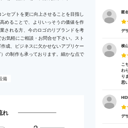
匿
したいコンセプトを更に向上させることを目指し
高めることで、よりいっそうの価値を作
業される方、今のロゴのリブランドを考
デ
RYまでお気軽にご相談・お問合せ下さい。スト
ゴ作成、ビジネスに欠かせないアプリケー
横
ど）の制作も承っております。細かな点で
こ
わ
り
設備
思
HID
流れ
デ