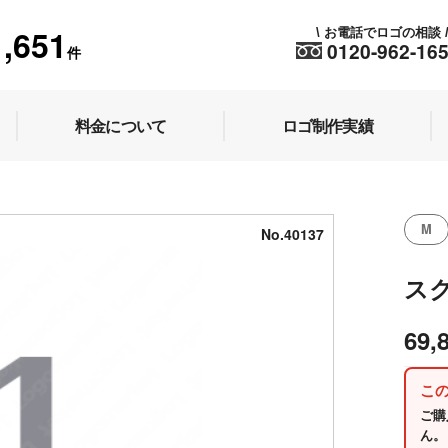
1,651
お電話でロゴの相談
\
0120-962-16
件
料金について
ロゴ制作実績
M
No.40137
ス
69,
こ
ご購
ん。