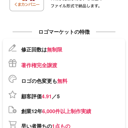
ロゴマーケットの特徴
修正回数は
無制限
著作権完全譲渡
ロゴの色変更も
無料
顧客評価
4.91
／5
創業12年
6,000件以上制作実績
早い者勝ちの
1点もの