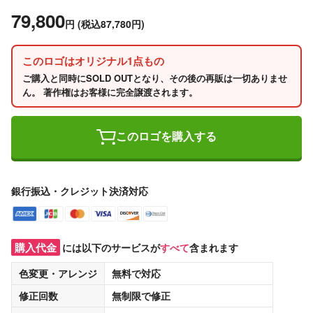
79,800
円
(税込87,780円)
このロゴはオリジナル1点もの
ご購入と同時にSOLD OUTとなり、その後の再販は一切ありませ
ん。 著作権はお客様に完全譲渡されます。
このロゴを購入する
銀行振込・クレジット決済対応
購入代金
には以下のサービスが
すべて
含まれます
色変更・アレンジ
無料
で対応
修正回数
無制限
で修正