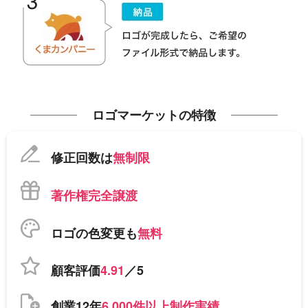
ロゴマーケットの特徴
修正回数は
無制限
著作権完全譲渡
ロゴの色変更も
無料
顧客評価
4.91
／5
創業12年
6,000件以上制作実績