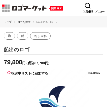
ロゴを探す
メニュー
トップ
ロゴを探す
No.40295「船出」
海
船
おしゃれ
のロゴ
船出
79,800
円
(税込87,780円)
検討中リストに追加する
No.40295