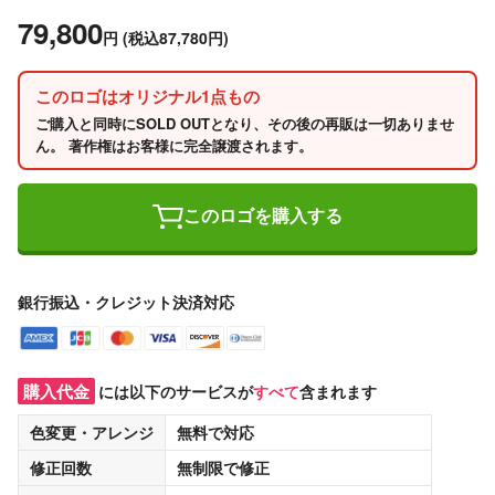
79,800
円
(税込87,780円)
このロゴはオリジナル1点もの
ご購入と同時にSOLD OUTとなり、その後の再販は一切ありませ
ん。 著作権はお客様に完全譲渡されます。
このロゴを購入する
銀行振込・クレジット決済対応
購入代金
には以下のサービスが
すべて
含まれます
色変更・アレンジ
無料
で対応
修正回数
無制限
で修正