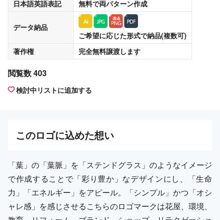
日本語英語表記
無料
で両パターン作成
データ納品
ご希望に応じた形式で納品(複数可)
著作権
完全無料譲渡
します
閲覧数 403
検討中リストに追加する
この
ロゴ
に込めた想い
「葉」の「葉脈」を「ステンドグラス」のようなイメージ
で作成することで「彩り豊か」なデザインにし、「生命
力」「エネルギー」をアピール。「シンプル」かつ「オシ
ャレ感」を感じさせるこちらのロゴマークは花屋、環境、
教育、リフォーム、ブランド、ショップ、リラクゼーショ