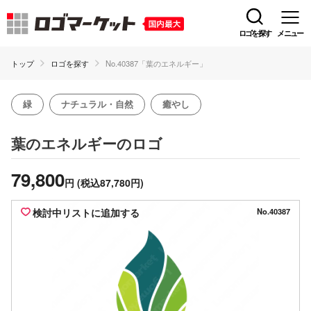
ロゴを探す
メニュー
トップ
ロゴを探す
No.40387「葉のエネルギー」
緑
ナチュラル・自然
癒やし
のロゴ
葉のエネルギー
79,800
円
(税込87,780円)
検討中リストに追加する
No.40387