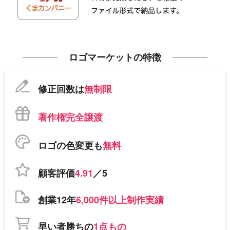
ロゴマーケットの特徴
修正回数は
無制限
著作権完全譲渡
ロゴの色変更も
無料
顧客評価
4.91
／5
創業12年
6,000件以上制作実績
早い者勝ちの
1点もの