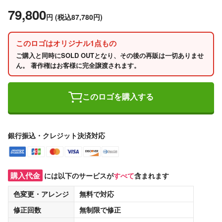
79,800
円
(税込87,780円)
このロゴはオリジナル1点もの
ご購入と同時にSOLD OUTとなり、その後の再販は一切ありませ
ん。 著作権はお客様に完全譲渡されます。
このロゴを購入する
銀行振込・クレジット決済対応
購入代金
には以下のサービスが
すべて
含まれます
色変更・アレンジ
無料
で対応
修正回数
無制限
で修正