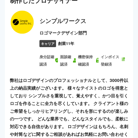
制作した
プロ
デザイナー
シンプルワークス
ロゴマークデザイン部門
創業11年
キャリア
身分証確
面談確
機密保持
インボイス
認済
認済
確認済
登録済
弊社はロゴデザインのプロフェッショナルとして、3000件以
上の納品実績がございます。 様々なテイストのロゴを得意と
しており シンプルさを重視して、覚えやすく、かつ目を引く
ロゴを作ることに全力を尽くしています。 クライアント様の
ご希望をしっかりヒアリングし、それを形にするのが楽しみ
の一つです。 どんな業界でも、どんなスタイルでも、柔軟に
対応できる自信があります。 ロゴデザインはもちろん、名刺
や封筒などに関するご相談があればお気軽にお問い合わせく