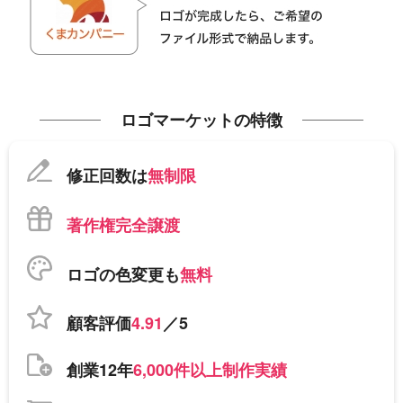
ロゴマーケットの特徴
修正回数は
無制限
著作権完全譲渡
ロゴの色変更も
無料
顧客評価
4.91
／5
創業12年
6,000件以上制作実績