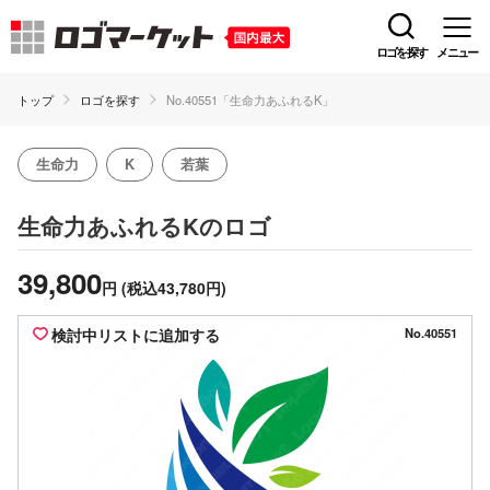
ロゴを探す
メニュー
トップ
ロゴを探す
No.40551「生命力あふれるK」
生命力
K
若葉
のロゴ
生命力あふれるK
39,800
円
(税込43,780円)
検討中リストに追加する
No.40551