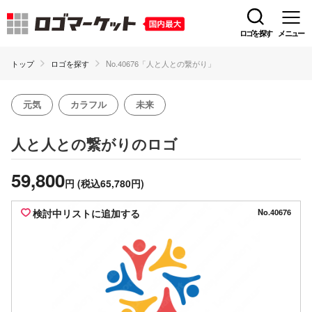
ロゴを探す
メニュー
トップ
ロゴを探す
No.40676「人と人との繋がり」
元気
カラフル
未来
のロゴ
人と人との繋がり
59,800
円
(税込65,780円)
検討中リストに追加する
No.40676