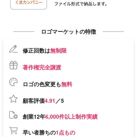
ロゴマーケットの特徴
修正回数は
無制限
著作権完全譲渡
ロゴの色変更も
無料
顧客評価
4.91
／5
創業12年
6,000件以上制作実績
早い者勝ちの
1点もの