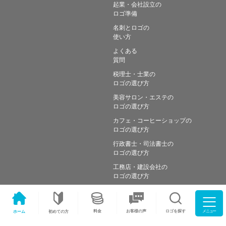
起業・会社設立の
ロゴ準備
名刺とロゴの
使い方
よくある
質問
税理士・士業の
ロゴの選び方
美容サロン・エステの
ロゴの選び方
カフェ・コーヒーショップの
ロゴの選び方
行政書士・司法書士の
ロゴの選び方
工務店・建設会社の
ロゴの選び方
メニュー
料金
ロゴを探す
お客様の声
ホーム
初めての方
Copyright © Simple works Inc. All Rights Reserved.