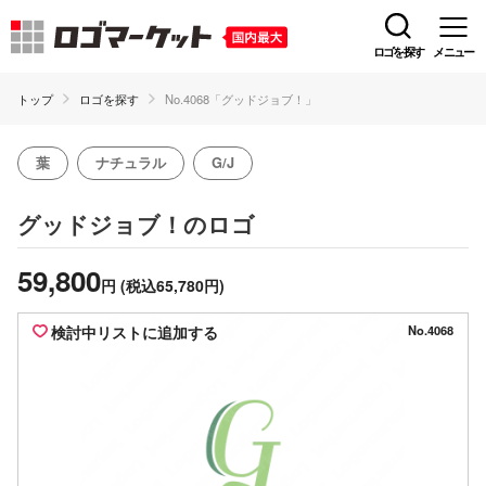
ロゴを探す
メニュー
トップ
ロゴを探す
No.4068「グッドジョブ！」
葉
ナチュラル
G/J
のロゴ
グッドジョブ！
59,800
円
(税込65,780円)
検討中リストに追加する
No.4068