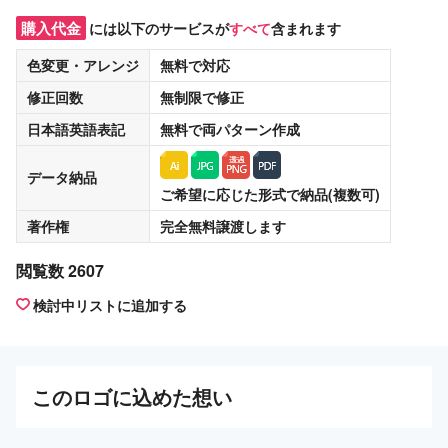
購入代金
には以下のサービスが
すべて
含まれます
色変更・アレンジ
無料
で対応
修正回数
無制限
で修正
日本語英語表記
無料
で両パターン作成
データ納品
ご希望に応じた形式で納品(複数可)
著作権
完全無料譲渡
します
閲覧数 2607
検討中リストに追加する
この
ロゴ
に込めた想い