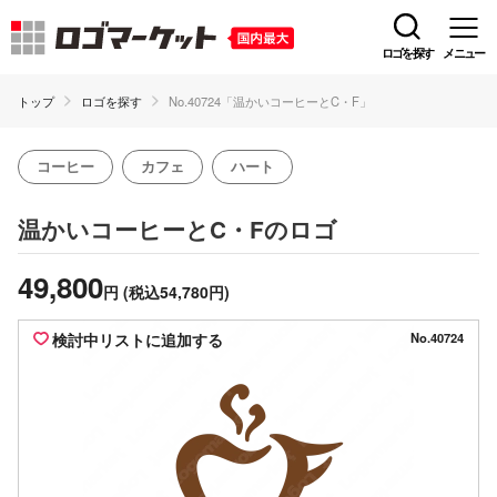
ロゴを探す
メニュー
トップ
ロゴを探す
No.40724「温かいコーヒーとC・F」
コーヒー
カフェ
ハート
のロゴ
温かいコーヒーとC・F
49,800
円
(税込54,780円)
検討中リストに追加する
No.40724