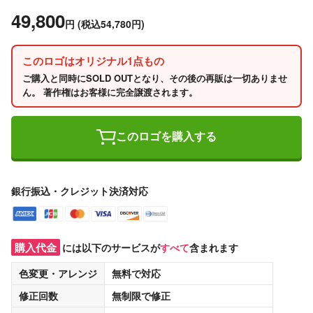
49,800
円
(税込54,780円)
このロゴはオリジナル1点もの
ご購入と同時にSOLD OUTとなり、その後の再販は一切ありませ
ん。 著作権はお客様に完全譲渡されます。
このロゴを購入する
銀行振込・クレジット決済対応
購入代金
には以下のサービスが
すべて
含まれます
色変更・アレンジ
無料
で対応
修正回数
無制限
で修正