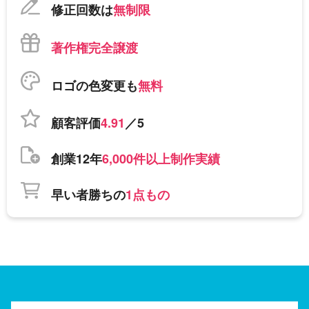
修正回数は
無制限
著作権完全譲渡
ロゴの色変更も
無料
顧客評価
4.91
／5
創業12年
6,000件以上制作実績
早い者勝ちの
1点もの