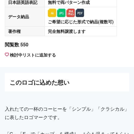
日本語英語表記
無料
で両パターン作成
データ納品
ご希望に応じた形式で納品(複数可)
著作権
完全無料譲渡
します
閲覧数 550
検討中リストに追加する
この
ロゴ
に込めた想い
入れたての一杯のコーヒーを「シンプル」「クラシカル」
に表したロゴマークです。
「C」「F」で「カップ」を構成し、“ 心も温まってもらい