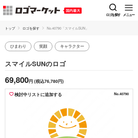
ロゴを探す
メニュー
トップ
ロゴを探す
No.40790「スマイルSUN」
ひまわり
笑顔
キャラクター
のロゴ
スマイルSUN
69,800
円
(税込76,780円)
検討中リストに追加する
No.40790