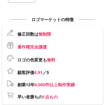
ロゴマーケットの特徴
修正回数は
無制限
著作権完全譲渡
ロゴの色変更も
無料
顧客評価
4.91
／5
創業12年
6,000件以上制作実績
早い者勝ちの
1点もの