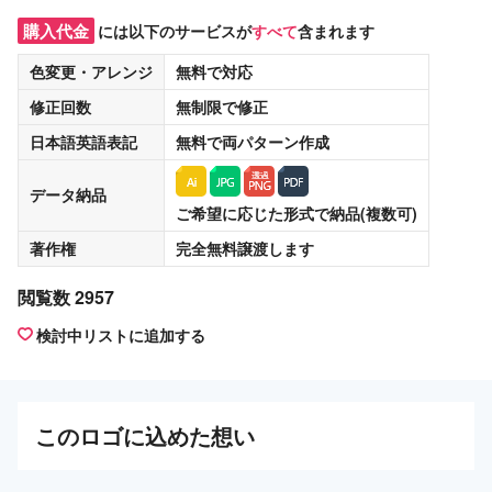
購入代金
には以下のサービスが
すべて
含まれます
色変更・アレンジ
無料
で対応
修正回数
無制限
で修正
日本語英語表記
無料
で両パターン作成
データ納品
ご希望に応じた形式で納品(複数可)
著作権
完全無料譲渡
します
閲覧数 2957
検討中リストに追加する
この
ロゴ
に込めた想い