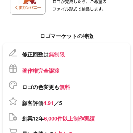
ロゴマーケットの特徴
修正回数は
無制限
著作権完全譲渡
ロゴの色変更も
無料
顧客評価
4.91
／5
創業12年
6,000件以上制作実績