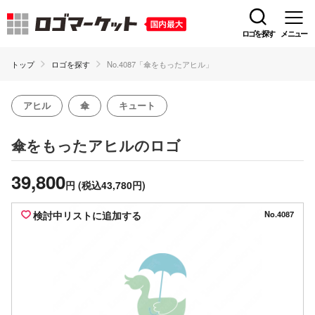
ロゴを探す
メニュー
トップ
ロゴを探す
No.4087「傘をもったアヒル」
アヒル
傘
キュート
のロゴ
傘をもったアヒル
39,800
円
(税込43,780円)
検討中リストに追加する
No.4087