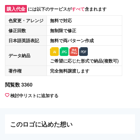
購入代金
には以下のサービスが
すべて
含まれます
色変更・アレンジ
無料
で対応
修正回数
無制限
で修正
日本語英語表記
無料
で両パターン作成
データ納品
ご希望に応じた形式で納品(複数可)
著作権
完全無料譲渡
します
閲覧数 3360
検討中リストに追加する
この
ロゴ
に込めた想い