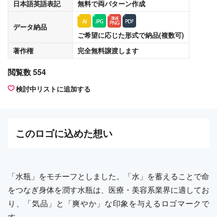
日本語英語表記
無料
で両パターン作成
データ納品
ご希望に応じた形式で納品(複数可)
著作権
完全無料譲渡
します
閲覧数 554
検討中リストに追加する
この
ロゴ
に込めた想い
「水瓶」をモチーフとしました。「水」を蓄えることで命
をつなぎ身体を潤す水瓶は、医療・美容系業界に適してお
り、「気品」と「爽やか」な印象を与えるロゴマークで
す。