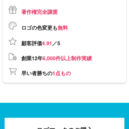
著作権完全譲渡
ロゴの色変更も
無料
顧客評価
4.91
／5
創業12年
6,000件以上制作実績
早い者勝ちの
1点もの