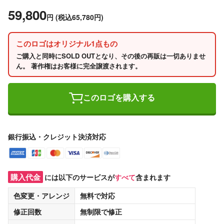
59,800
円
(税込65,780円)
このロゴはオリジナル1点もの
ご購入と同時にSOLD OUTとなり、その後の再販は一切ありませ
ん。 著作権はお客様に完全譲渡されます。
このロゴを購入する
銀行振込・クレジット決済対応
購入代金
には以下のサービスが
すべて
含まれます
色変更・アレンジ
無料
で対応
修正回数
無制限
で修正