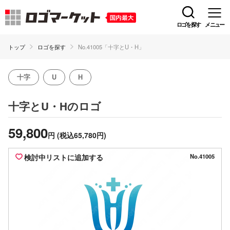
ロゴを探す
メニュー
トップ
ロゴを探す
No.41005「十字とU・H」
十字
U
H
のロゴ
十字とU・H
59,800
円
(税込65,780円)
検討中リストに追加する
No.41005