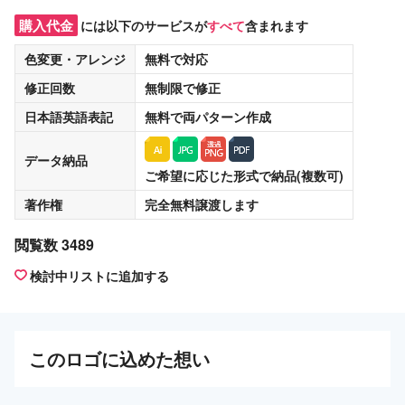
購入代金
には以下のサービスが
すべて
含まれます
色変更・アレンジ
無料
で対応
修正回数
無制限
で修正
日本語英語表記
無料
で両パターン作成
データ納品
ご希望に応じた形式で納品(複数可)
著作権
完全無料譲渡
します
閲覧数 3489
検討中リストに追加する
この
ロゴ
に込めた想い