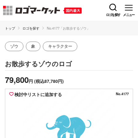
ロゴを探す
メニュー
トップ
ロゴを探す
No.4177「お散歩するゾウ」
ゾウ
象
キャラクター
のロゴ
お散歩するゾウ
79,800
円
(税込87,780円)
検討中リストに追加する
No.4177