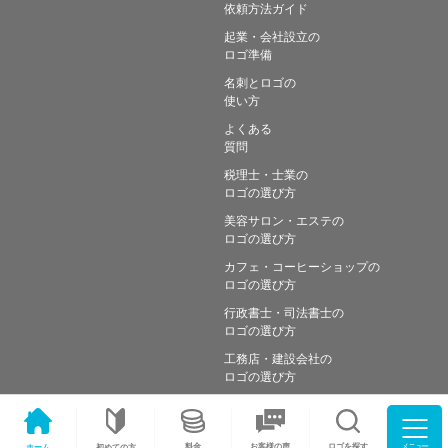
依頼方法ガイド
起業・会社設立の
ロゴ準備
名刺とロゴの
使い方
よくある
質問
税理士・士業の
ロゴの選び方
美容サロン・エステの
ロゴの選び方
カフェ・コーヒーショップの
ロゴの選び方
行政書士・司法書士の
ロゴの選び方
工務店・建設会社の
ロゴの選び方
メニュー
料金
ロゴを探す
お客様の声
ホーム
初めての方