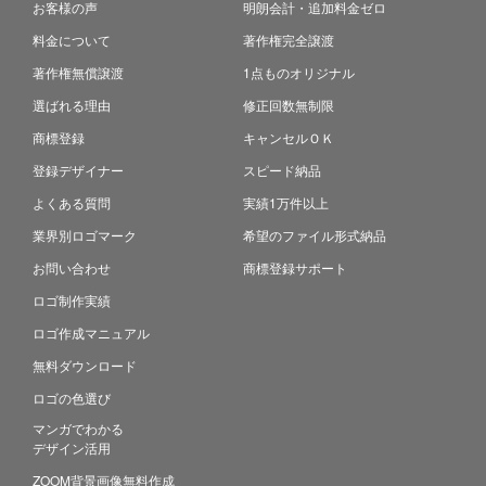
お客様の声
明朗会計・追加料金ゼロ
料金について
著作権完全譲渡
著作権無償譲渡
1点ものオリジナル
選ばれる理由
修正回数無制限
商標登録
キャンセルＯＫ
登録デザイナー
スピード納品
よくある質問
実績1万件以上
業界別ロゴマーク
希望のファイル形式納品
お問い合わせ
商標登録サポート
ロゴ制作実績
ロゴ作成マニュアル
無料ダウンロード
ロゴの色選び
マンガでわかる
デザイン活用
ZOOM背景画像無料作成