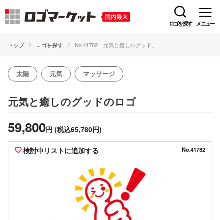
ロゴを探す
メニュー
トップ
ロゴを探す
No.41782「元気と癒しのグッド」
太陽
元気
マッサージ
のロゴ
元気と癒しのグッド
59,800
円
(税込65,780円)
検討中リストに追加する
No.41782