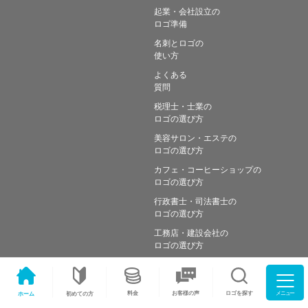
起業・会社設立の
ロゴ準備
名刺とロゴの
使い方
よくある
質問
税理士・士業の
ロゴの選び方
美容サロン・エステの
ロゴの選び方
カフェ・コーヒーショップの
ロゴの選び方
行政書士・司法書士の
ロゴの選び方
工務店・建設会社の
ロゴの選び方
メニュー
料金
ロゴを探す
お客様の声
ホーム
初めての方
Copyright © Simple works Inc. All Rights Reserved.