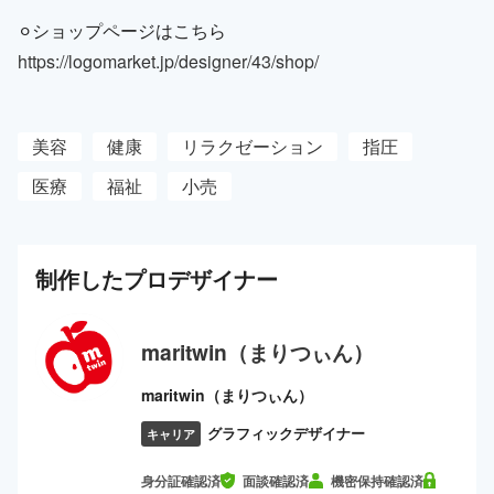
⚪︎ショップページはこちら
https://logomarket.jp/designer/43/shop/
美容
健康
リラクゼーション
指圧
医療
福祉
小売
制作した
プロ
デザイナー
maritwin（まりつぃん）
maritwin（まりつぃん）
グラフィックデザイナー
キャリア
身分証確認済
面談確認済
機密保持確認済