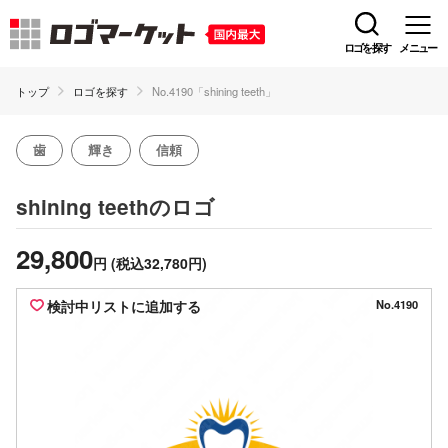
ロゴを探す
メニュー
トップ
ロゴを探す
No.4190「shining teeth」
歯
輝き
信頼
のロゴ
shining teeth
29,800
円
(税込32,780円)
検討中リストに追加する
No.4190