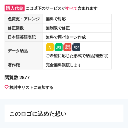
購入代金
には以下のサービスが
すべて
含まれます
色変更・アレンジ
無料
で対応
修正回数
無制限
で修正
日本語英語表記
無料
で両パターン作成
データ納品
ご希望に応じた形式で納品(複数可)
著作権
完全無料譲渡
します
閲覧数 2877
検討中リストに追加する
この
ロゴ
に込めた想い