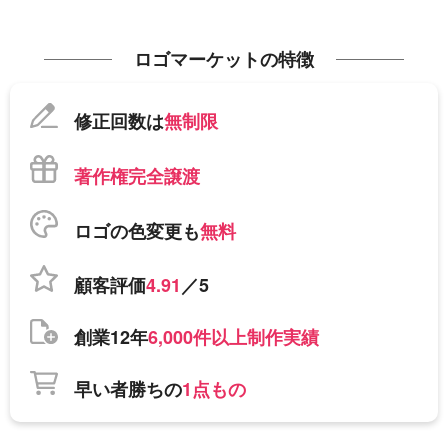
ロゴマーケットの特徴
修正回数は
無制限
著作権完全譲渡
ロゴの色変更も
無料
顧客評価
4.91
／5
創業12年
6,000件以上制作実績
早い者勝ちの
1点もの