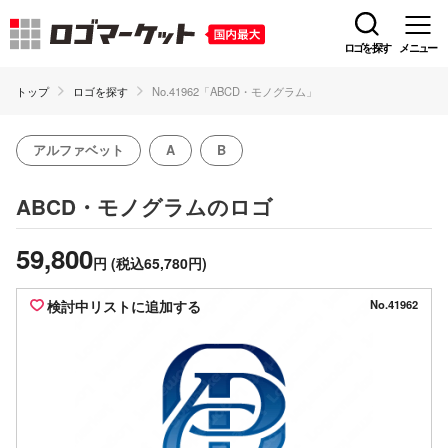
ロゴを探す
メニュー
トップ
ロゴを探す
No.41962「ABCD・モノグラム」
アルファベット
A
B
のロゴ
ABCD・モノグラム
59,800
円
(税込65,780円)
検討中リストに追加する
No.41962