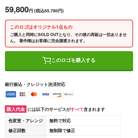
59,800
円
(税込65,780円)
このロゴはオリジナル1点もの
ご購入と同時にSOLD OUTとなり、その後の再販は一切ありませ
ん。 著作権はお客様に完全譲渡されます。
このロゴを購入する
銀行振込・クレジット決済対応
購入代金
には以下のサービスが
すべて
含まれます
色変更・アレンジ
無料
で対応
修正回数
無制限
で修正