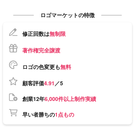
ロゴマーケットの特徴
修正回数は
無制限
著作権完全譲渡
ロゴの色変更も
無料
顧客評価
4.91
／5
創業12年
6,000件以上制作実績
早い者勝ちの
1点もの