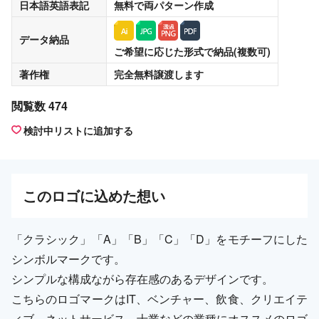
日本語英語表記
無料
で両パターン作成
データ納品
ご希望に応じた形式で納品(複数可)
著作権
完全無料譲渡
します
閲覧数 474
検討中リストに追加する
この
ロゴ
に込めた想い
「クラシック」「A」「B」「C」「D」をモチーフにした
シンボルマークです。
シンプルな構成ながら存在感のあるデザインです。
こちらのロゴマークはIT、ベンチャー、飲食、クリエイテ
ィブ、ネットサービス、士業などの業種にオススメのロゴ