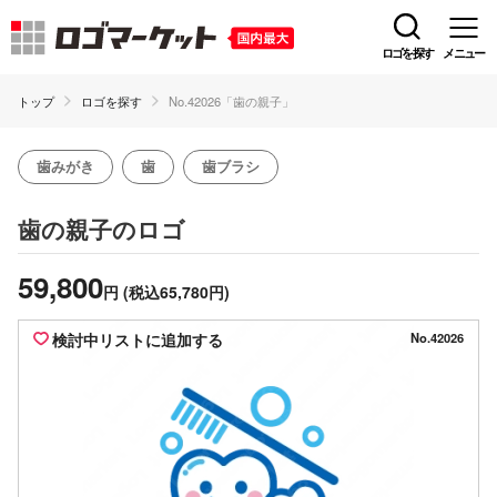
ロゴを探す
メニュー
トップ
ロゴを探す
No.42026「歯の親子」
歯みがき
歯
歯ブラシ
のロゴ
歯の親子
59,800
円
(税込65,780円)
検討中リストに追加する
No.42026