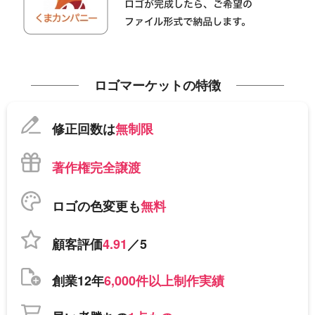
ロゴマーケットの特徴
修正回数は
無制限
著作権完全譲渡
ロゴの色変更も
無料
顧客評価
4.91
／5
創業12年
6,000件以上制作実績