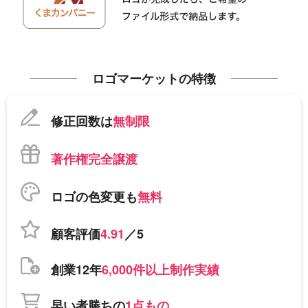
ロゴマーケットの特徴
修正回数は
無制限
著作権完全譲渡
ロゴの色変更も
無料
顧客評価
4.91
／5
創業12年
6,000件以上制作実績
早い者勝ちの
1点もの