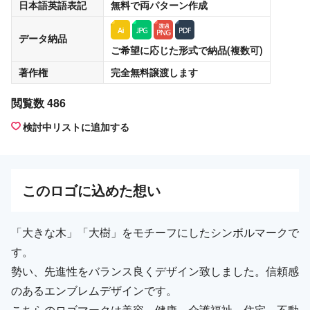
日本語英語表記
無料
で両パターン作成
データ納品
ご希望に応じた形式で納品(複数可)
著作権
完全無料譲渡
します
閲覧数 486
検討中リストに追加する
この
ロゴ
に込めた想い
「大きな木」「大樹」をモチーフにしたシンボルマークで
す。
勢い、先進性をバランス良くデザイン致しました。信頼感
のあるエンブレムデザインです。
こちらのロゴマークは美容、健康、介護福祉、住宅、不動