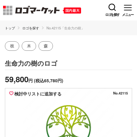
ロゴを探す
メニュー
トップ
ロゴを探す
No.42115「生命力の樹」
枝
木
森
のロゴ
生命力の樹
59,800
円
(税込65,780円)
検討中リストに追加する
No.42115