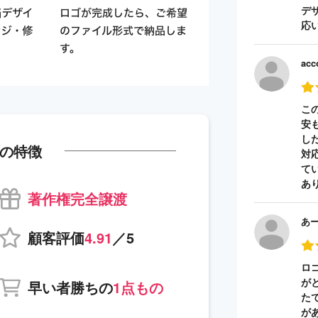
デ
応
acc
こ
安
し
の特徴
対
て
あ
著作権完全譲渡
あ
顧客評価
4.91
／5
ロ
が
早い者勝ちの
1点もの
た
が