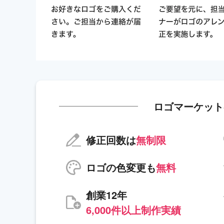
ロゴマーケット
修正回数は
無制限
ロゴの色変更も
無料
創業12年
6,000件以上制作実績