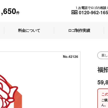
1,650
お電話でロゴの相談
\
0120-962-16
件
料金について
ロゴ制作実績
親し
No.42126
福
59,
こ
ご購
ん。