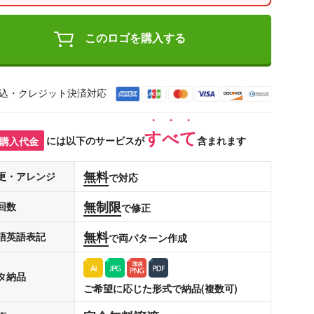
このロゴを購入する
込・クレジット決済対応
すべて
購入代金
には以下のサービスが
含まれます
無料
更・アレンジ
で対応
無制限
回数
で修正
無料
語英語表記
で両パターン作成
タ納品
ご希望に応じた形式で納品(複数可)