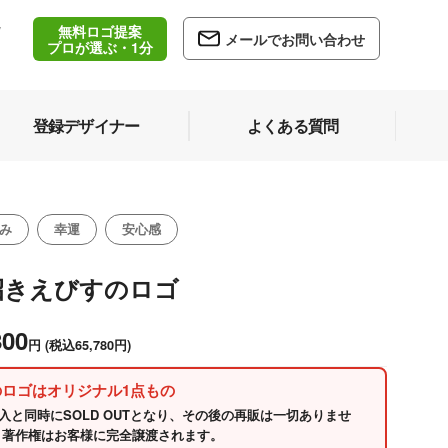
無料ロゴ提案
/
メールでお問い合わせ
5
プロが選ぶ・1分
登録デザイナー
よくある質問
み
幸運
安心感
招きえびすのロゴ
800
円
(税込65,780円)
のロゴはオリジナル1点もの
入と同時にSOLD OUTとなり、その後の再販は一切ありませ
 著作権はお客様に完全譲渡されます。