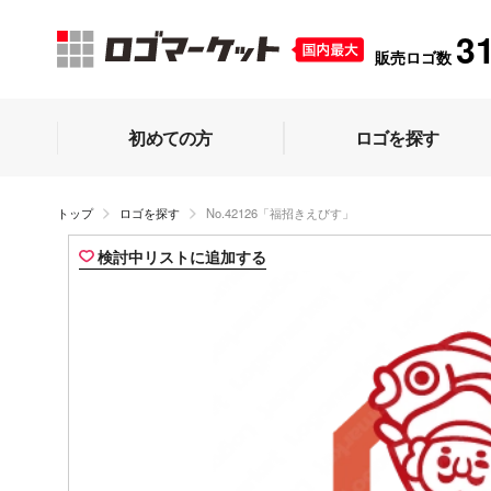
3
販売ロゴ数
初めての方
ロゴを探す
トップ
ロゴを探す
No.42126「福招きえびす」
検討中リストに追加する