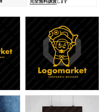
完全無料譲渡
権
します