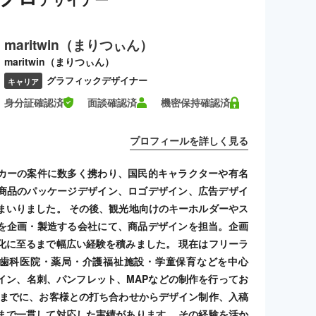
maritwin（まりつぃん）
maritwin（まりつぃん）
グラフィックデザイナー
キャリア
身分証確認済
面談確認済
機密保持確認済
プロフィールを詳しく見る
カーの案件に数多く携わり、国民的キャラクターや有名
商品のパッケージデザイン、ロゴデザイン、広告デザイ
まいりました。 その後、観光地向けのキーホルダーやス
を企画・製造する会社にて、商品デザインを担当。企画
化に至るまで幅広い経験を積みました。 現在はフリーラ
歯科医院・薬局・介護福祉施設・学童保育などを中心
イン、名刺、パンフレット、MAPなどの制作を行ってお
れまでに、お客様との打ち合わせからデザイン制作、入稿
まで一貫して対応した実績があります。 その経験を活か