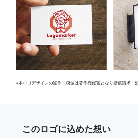
※本ロゴデザインの盗作・模倣は著作権侵害となり賠償請求・
この
ロゴ
に込めた想い