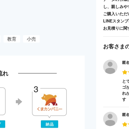
し、親しみや
ご購入いただ
LINEスタ
お見積りに関
教育
小売
お客さま
匿
流れ
と
ゴ
れ
す
匿