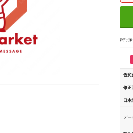
銀行振
色変
修正
日本
デー