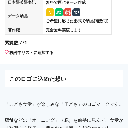
日本語英語表記
無料
で両パターン作成
データ納品
ご希望に応じた形式で納品(複数可)
著作権
完全無料譲渡
します
閲覧数 771
検討中リストに追加する
この
ロゴ
に込めた想い
「こども食堂」が楽しみな「子ども」のロゴマークです。
店舗などの「オーニング」（庇）を前髪に見立て、食堂が
「歓迎する様子」「開かれた場所」を印象付けます。