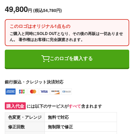
49,800
円
(税込54,780円)
このロゴはオリジナル1点もの
ご購入と同時にSOLD OUTとなり、その後の再販は一切ありませ
ん。 著作権はお客様に完全譲渡されます。
このロゴを購入する
銀行振込・クレジット決済対応
購入代金
には以下のサービスが
すべて
含まれます
色変更・アレンジ
無料
で対応
修正回数
無制限
で修正