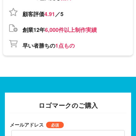
顧客評価
4.91
／5
創業12年
6,000件以上制作実績
早い者勝ちの
1点もの
ロゴマークのご購入
メールアドレス