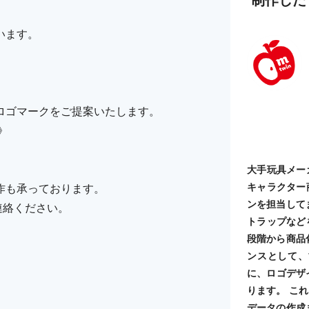
。
います。
。
ロゴマークをご提案いたします。
》
大手玩具メー
キャラクター
作も承っております。
ンを担当して
ご連絡ください。
トラップなど
段階から商品
ンスとして、
に、ロゴデザ
ります。 こ
データの作成