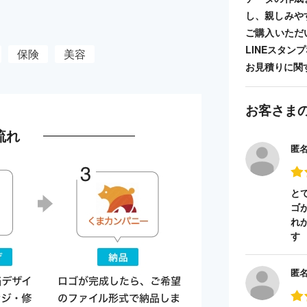
し、親しみや
ご購入いただ
LINEスタ
保険
美容
お見積りに関
お客さま
流れ
匿
と
ゴ
れ
す
匿