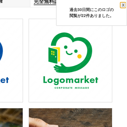
完全無料譲渡
権
します
X
過去30日間にこのロゴの
閲覧が22件ありました。