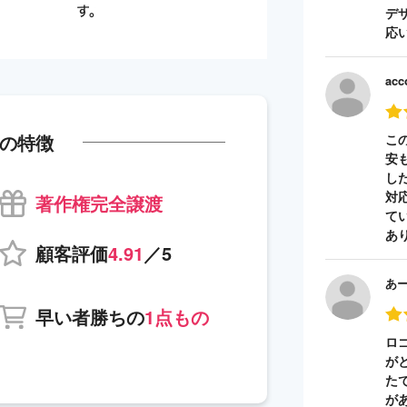
デ
応
acc
の特徴
こ
安
し
対
著作権完全譲渡
て
あ
顧客評価
4.91
／5
あ
早い者勝ちの
1点もの
ロ
が
た
が