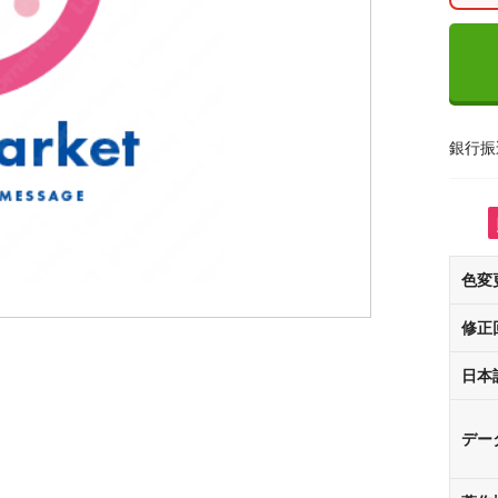
銀行振
色変
修正
日本
デー