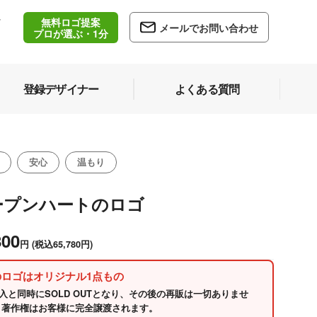
無料ロゴ提案
/
メールでお問い合わせ
5
プロが選ぶ・1分
登録デザイナー
よくある質問
安心
温もり
ープンハートのロゴ
800
円
(税込65,780円)
のロゴはオリジナル1点もの
入と同時にSOLD OUTとなり、その後の再販は一切ありませ
 著作権はお客様に完全譲渡されます。