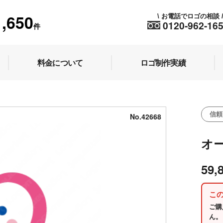
1,650
お電話でロゴの相談
\
0120-962-16
件
料金について
ロゴ制作実績
信頼
No.42668
オ
59,
こ
ご購
ん。