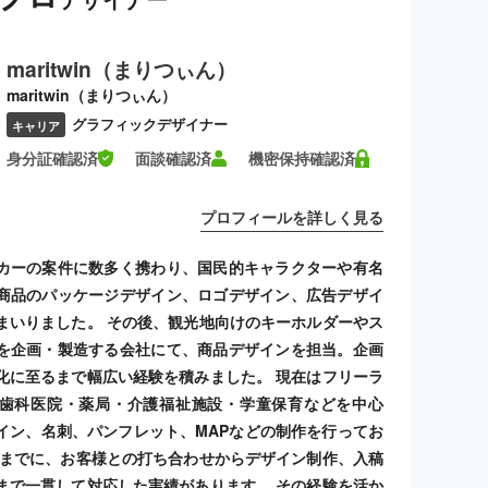
maritwin（まりつぃん）
maritwin（まりつぃん）
グラフィックデザイナー
キャリア
身分証確認済
面談確認済
機密保持確認済
プロフィールを詳しく見る
カーの案件に数多く携わり、国民的キャラクターや有名
商品のパッケージデザイン、ロゴデザイン、広告デザイ
まいりました。 その後、観光地向けのキーホルダーやス
を企画・製造する会社にて、商品デザインを担当。企画
化に至るまで幅広い経験を積みました。 現在はフリーラ
歯科医院・薬局・介護福祉施設・学童保育などを中心
イン、名刺、パンフレット、MAPなどの制作を行ってお
れまでに、お客様との打ち合わせからデザイン制作、入稿
まで一貫して対応した実績があります。 その経験を活か