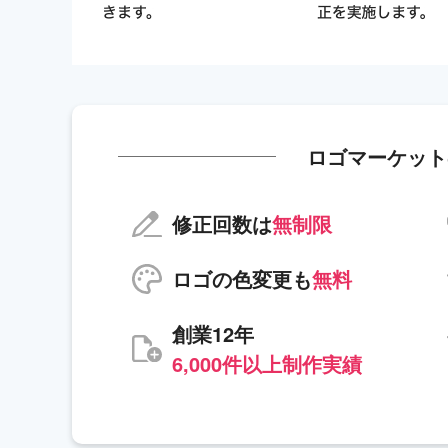
ロゴマーケット
修正回数は
無制限
ロゴの色変更も
無料
創業12年
6,000件以上制作実績