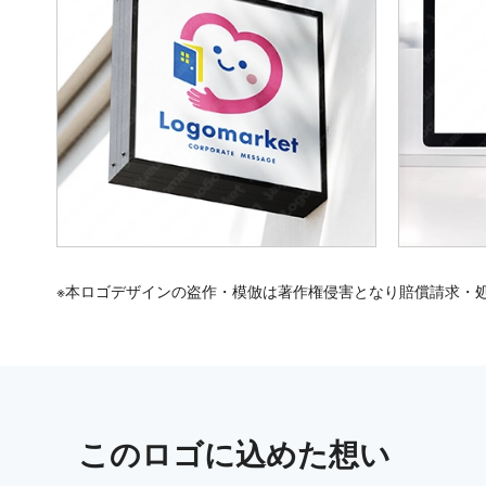
※本ロゴデザインの盗作・模倣は著作権侵害となり賠償請求・
この
ロゴ
に込めた想い