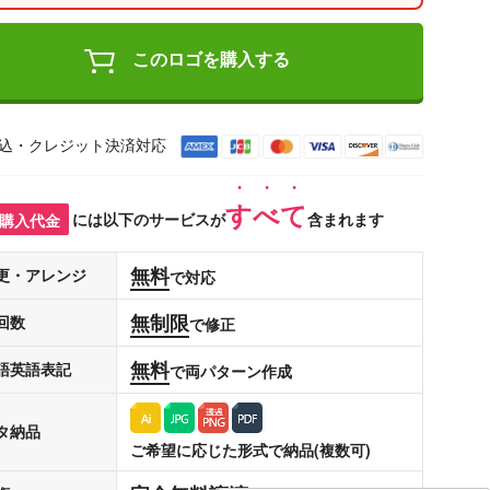
このロゴを購入する
込・クレジット決済対応
すべて
購入代金
には以下のサービスが
含まれます
無料
更・アレンジ
で対応
無制限
回数
で修正
無料
語英語表記
で両パターン作成
タ納品
ご希望に応じた形式で納品(複数可)