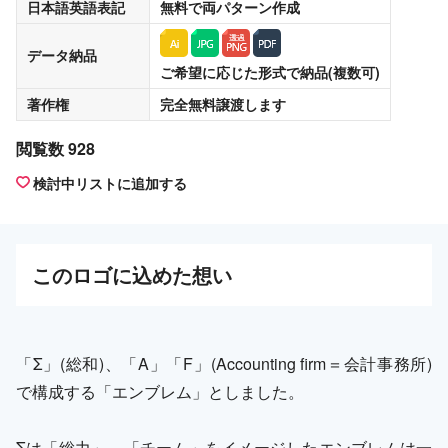
日本語英語表記
無料
で両パターン作成
データ納品
ご希望に応じた形式で納品(複数可)
著作権
完全無料譲渡
します
閲覧数 928
検討中リストに追加する
この
ロゴ
に込めた想い
「Σ」(総和)、「A」「F」(Accounting firm＝会計事務所)
で構成する「エンブレム」としました。
Σは「総力」、「チーム」をイメージしたエンブレムは一