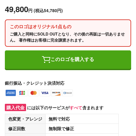
49,800
円
(税込54,780円)
このロゴはオリジナル1点もの
ご購入と同時にSOLD OUTとなり、その後の再販は一切ありませ
ん。 著作権はお客様に完全譲渡されます。
このロゴを購入する
銀行振込・クレジット決済対応
購入代金
には以下のサービスが
すべて
含まれます
色変更・アレンジ
無料
で対応
修正回数
無制限
で修正