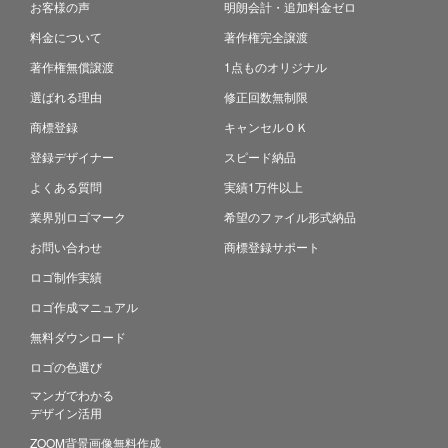
お客様の声
明朗会計・追加料金ゼロ
料金について
著作権完全譲渡
著作権無償譲渡
1点ものオリジナル
選ばれる理由
修正回数無制限
商標登録
キャンセルＯＫ
登録デザイナー
スピード納品
よくある質問
実績1万件以上
業界別ロゴマーク
希望のファイル形式納品
お問い合わせ
商標登録サポート
ロゴ制作実績
ロゴ作成マニュアル
無料ダウンロード
ロゴの色選び
マンガでわかる
デザイン活用
ZOOM背景画像無料作成