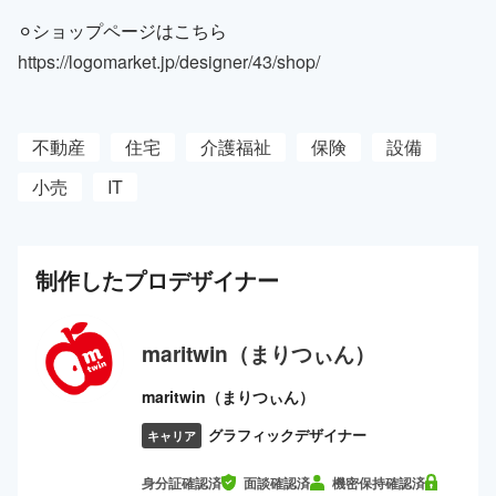
⚪︎ショップページはこちら
https://logomarket.jp/designer/43/shop/
不動産
住宅
介護福祉
保険
設備
小売
IT
制作した
プロ
デザイナー
maritwin（まりつぃん）
maritwin（まりつぃん）
グラフィックデザイナー
キャリア
身分証確認済
面談確認済
機密保持確認済