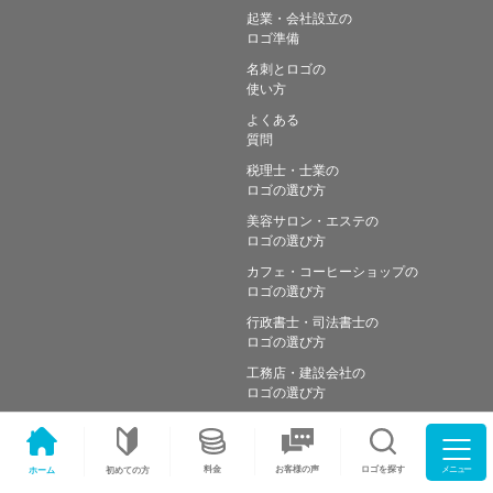
起業・会社設立の
ロゴ準備
名刺とロゴの
使い方
よくある
質問
税理士・士業の
ロゴの選び方
美容サロン・エステの
ロゴの選び方
カフェ・コーヒーショップの
ロゴの選び方
行政書士・司法書士の
ロゴの選び方
工務店・建設会社の
ロゴの選び方
メニュー
料金
ロゴを探す
お客様の声
ホーム
初めての方
Copyright © Simple works Inc. All Rights Reserved.