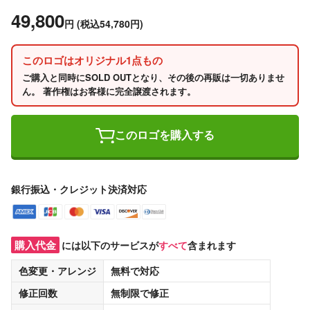
49,800
円
(税込54,780円)
このロゴはオリジナル1点もの
ご購入と同時にSOLD OUTとなり、その後の再販は一切ありませ
ん。 著作権はお客様に完全譲渡されます。
このロゴを購入する
銀行振込・クレジット決済対応
購入代金
には以下のサービスが
すべて
含まれます
色変更・アレンジ
無料
で対応
修正回数
無制限
で修正