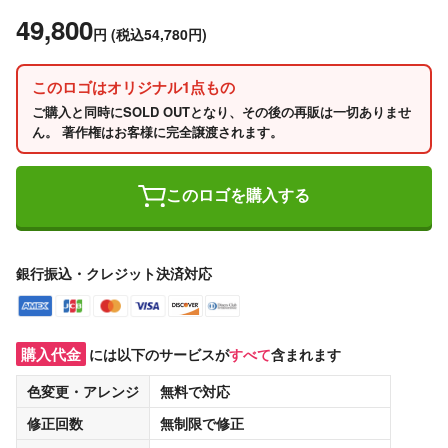
49,800
円
(税込54,780円)
このロゴはオリジナル1点もの
ご購入と同時にSOLD OUTとなり、その後の再販は一切ありませ
ん。 著作権はお客様に完全譲渡されます。
このロゴを購入する
銀行振込・クレジット決済対応
購入代金
には以下のサービスが
すべて
含まれます
色変更・アレンジ
無料
で対応
修正回数
無制限
で修正