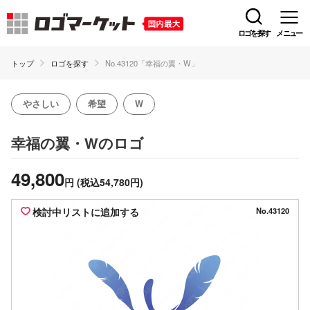
ロゴを探す
メニュー
トップ
ロゴを探す
No.43120「幸福の翼・W」
やさしい
希望
W
のロゴ
幸福の翼・W
49,800
円
(税込54,780円)
検討中リストに追加する
No.43120