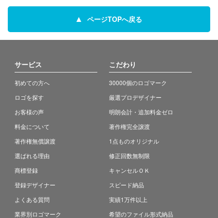
ページTOPへ戻る
サービス
こだわり
初めての方へ
30000個のロゴマーク
ロゴを探す
厳選プロデザイナー
お客様の声
明朗会計・追加料金ゼロ
料金について
著作権完全譲渡
著作権無償譲渡
1点ものオリジナル
選ばれる理由
修正回数無制限
商標登録
キャンセルＯＫ
登録デザイナー
スピード納品
よくある質問
実績1万件以上
業界別ロゴマーク
希望のファイル形式納品