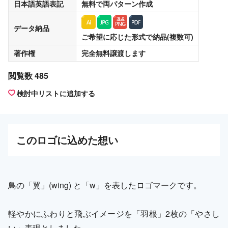
日本語英語表記
無料
で両パターン作成
データ納品
ご希望に応じた形式で納品(複数可)
著作権
完全無料譲渡
します
閲覧数 485
検討中リストに追加する
この
ロゴ
に込めた想い
鳥の「翼」(wing) と「w」を表したロゴマークです。
軽やかにふわりと飛ぶイメージを「羽根」2枚の「やさし
い」表現としました。