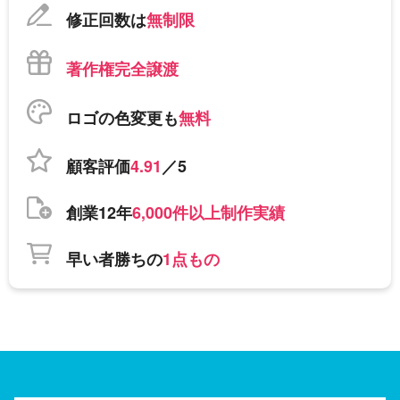
修正回数は
無制限
著作権完全譲渡
ロゴの色変更も
無料
顧客評価
4.91
／5
創業12年
6,000件以上制作実績
早い者勝ちの
1点もの