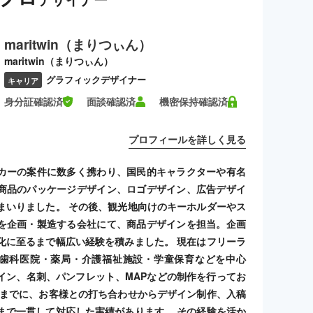
maritwin（まりつぃん）
maritwin（まりつぃん）
グラフィックデザイナー
キャリア
身分証確認済
面談確認済
機密保持確認済
プロフィールを詳しく見る
カーの案件に数多く携わり、国民的キャラクターや有名
商品のパッケージデザイン、ロゴデザイン、広告デザイ
まいりました。 その後、観光地向けのキーホルダーやス
を企画・製造する会社にて、商品デザインを担当。企画
化に至るまで幅広い経験を積みました。 現在はフリーラ
歯科医院・薬局・介護福祉施設・学童保育などを中心
イン、名刺、パンフレット、MAPなどの制作を行ってお
れまでに、お客様との打ち合わせからデザイン制作、入稿
まで一貫して対応した実績があります。 その経験を活か