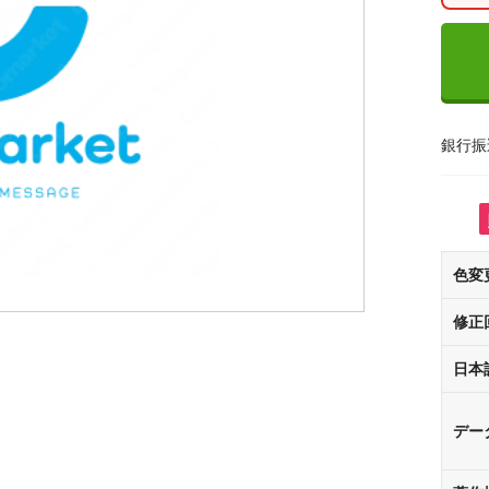
銀行振
色変
修正
日本
デー