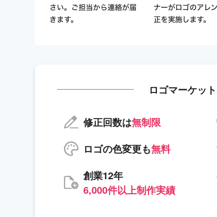
ロゴマーケット
修正回数は
無制限
ロゴの色変更も
無料
創業12年
6,000件以上制作実績