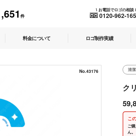
1,651
お電話でロゴの相談
\
0120-962-16
件
料金について
ロゴ制作実績
清潔
No.43176
ク
59,
こ
ご購
ん。