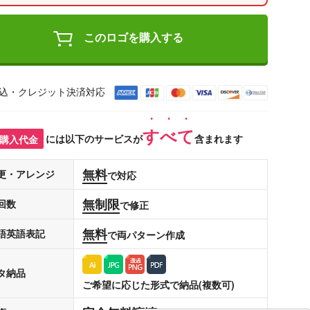
このロゴを購入する
込・クレジット決済対応
すべて
購入代金
には以下のサービスが
含まれます
無料
更・アレンジ
で対応
無制限
回数
で修正
無料
語英語表記
で両パターン作成
タ納品
ご希望に応じた形式で納品(複数可)