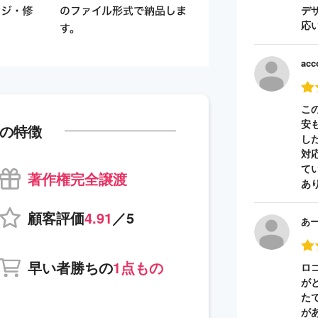
デ
応
acc
こ
安
の特徴
し
対
て
著作権完全譲渡
あ
顧客評価
4.91
／5
あ
早い者勝ちの
1点もの
ロ
が
た
が