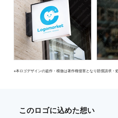
※本ロゴデザインの盗作・模倣は著作権侵害となり賠償請求・
この
ロゴ
に込めた想い