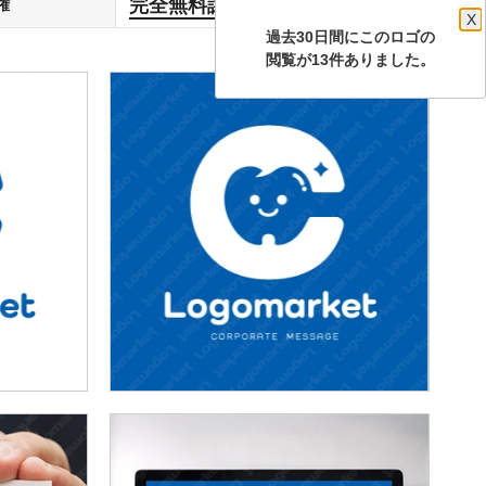
完全無料譲渡
権
します
X
過去30日間にこのロゴの
閲覧が13件ありました。