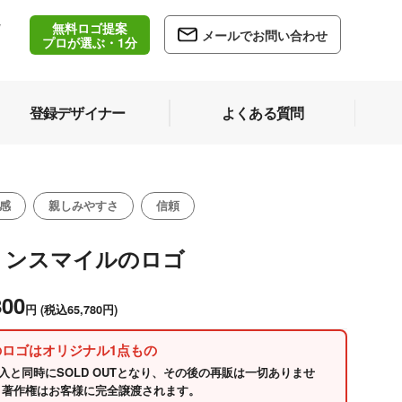
無料ロゴ提案
/
メールでお問い合わせ
5
プロが選ぶ・1分
登録デザイナー
よくある質問
感
親しみやすさ
信頼
リンスマイルのロゴ
800
円
(税込65,780円)
のロゴはオリジナル1点もの
入と同時にSOLD OUTとなり、その後の再販は一切ありませ
 著作権はお客様に完全譲渡されます。