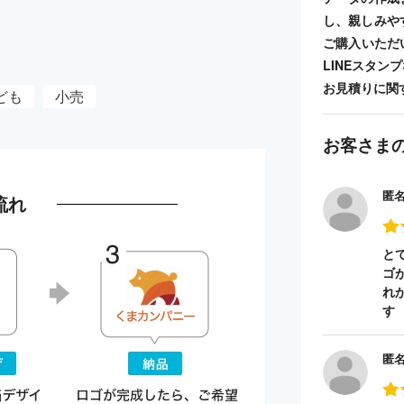
し、親しみや
ご購入いただ
LINEスタ
お見積りに関
ども
小売
お客さま
匿
流れ
と
ゴ
れ
す
匿