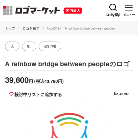
ロゴを探す
メニュー
トップ
ロゴを探す
No.43197「A rainbow bridge between people」
人
虹
架け橋
のロゴ
A rainbow bridge between people
39,800
円
(税込43,780円)
検討中リストに追加する
No.43197