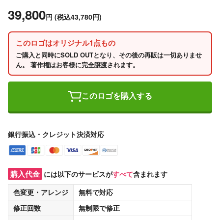
39,800
円
(税込43,780円)
このロゴはオリジナル1点もの
ご購入と同時にSOLD OUTとなり、その後の再販は一切ありませ
ん。 著作権はお客様に完全譲渡されます。
このロゴを購入する
銀行振込・クレジット決済対応
購入代金
には以下のサービスが
すべて
含まれます
色変更・アレンジ
無料
で対応
修正回数
無制限
で修正