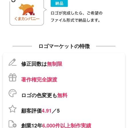
ロゴマーケットの特徴
修正回数は
無制限
著作権完全譲渡
ロゴの色変更も
無料
顧客評価
4.91
／5
創業12年
6,000件以上制作実績