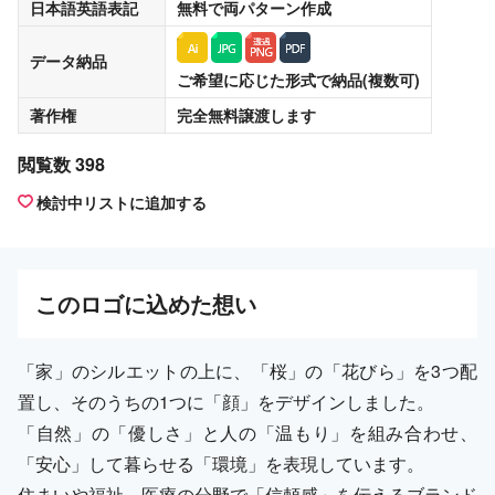
日本語英語表記
無料
で両パターン作成
データ納品
ご希望に応じた形式で納品(複数可)
著作権
完全無料譲渡
します
閲覧数 398
検討中リストに追加する
この
ロゴ
に込めた想い
「家」のシルエットの上に、「桜」の「花びら」を3つ配
置し、そのうちの1つに「顔」をデザインしました。
「自然」の「優しさ」と人の「温もり」を組み合わせ、
「安心」して暮らせる「環境」を表現しています。
住まいや福祉、医療の分野で「信頼感」を伝えるブランド