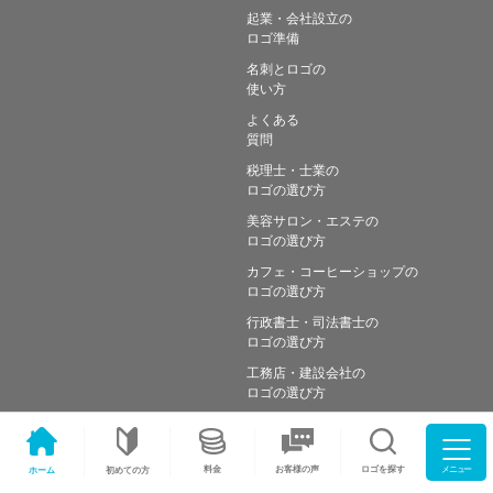
起業・会社設立の
ロゴ準備
名刺とロゴの
使い方
よくある
質問
税理士・士業の
ロゴの選び方
美容サロン・エステの
ロゴの選び方
カフェ・コーヒーショップの
ロゴの選び方
行政書士・司法書士の
ロゴの選び方
工務店・建設会社の
ロゴの選び方
メニュー
料金
ロゴを探す
お客様の声
ホーム
初めての方
Copyright © Simple works Inc. All Rights Reserved.