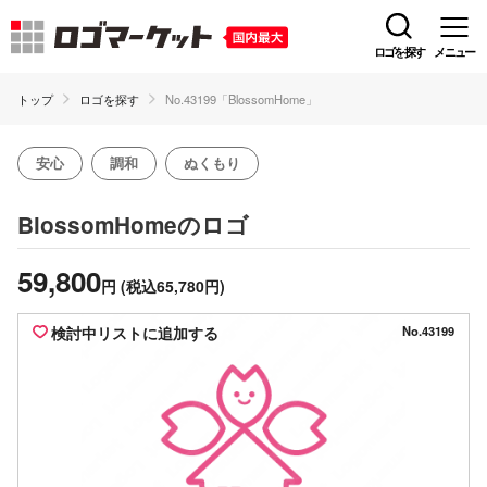
ロゴを探す
メニュー
トップ
ロゴを探す
No.43199「BlossomHome」
安心
調和
ぬくもり
のロゴ
BlossomHome
59,800
円
(税込65,780円)
検討中リストに追加する
No.43199