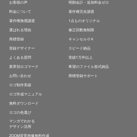
お客様の声
明朗会計・追加料金ゼロ
料金について
著作権完全譲渡
著作権無償譲渡
1点ものオリジナル
選ばれる理由
修正回数無制限
商標登録
キャンセルＯＫ
登録デザイナー
スピード納品
よくある質問
実績1万件以上
業界別ロゴマーク
希望のファイル形式納品
お問い合わせ
商標登録サポート
ロゴ制作実績
ロゴ作成マニュアル
無料ダウンロード
ロゴの色選び
マンガでわかる
デザイン活用
ZOOM背景画像無料作成