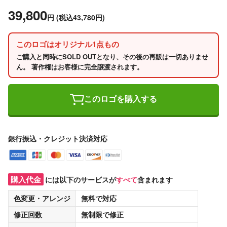
39,800
円
(税込43,780円)
このロゴはオリジナル1点もの
ご購入と同時にSOLD OUTとなり、その後の再販は一切ありませ
ん。 著作権はお客様に完全譲渡されます。
このロゴを購入する
銀行振込・クレジット決済対応
購入代金
には以下のサービスが
すべて
含まれます
色変更・アレンジ
無料
で対応
修正回数
無制限
で修正