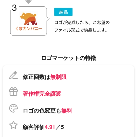
ロゴマーケットの特徴
修正回数は
無制限
著作権完全譲渡
ロゴの色変更も
無料
顧客評価
4.91
／5