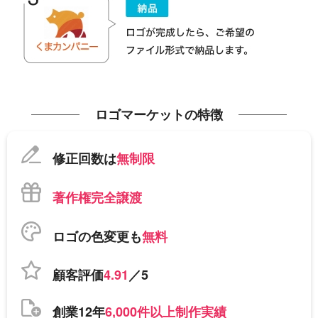
ロゴマーケットの特徴
修正回数は
無制限
著作権完全譲渡
ロゴの色変更も
無料
顧客評価
4.91
／5
創業12年
6,000件以上制作実績