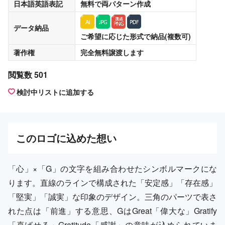
日本語英語表記
無料
で両パターン作成
データ納品
ご希望に応じた形式で納品(複数可)
著作権
完全無料譲渡
します
閲覧数 501
検討中リストに追加する
この
ロゴ
に込めた想い
「心」×「G」の文字を組み合わせたシンボルマークにな
ります。直線のラインで構成された「安定感」「存在感」
「堅実」「誠実」な印象のデザイン。三角のパーツで表さ
れた点は「前進」する意思、GはGreat「偉大な」Gratify
「喜ばせる」Gratitude「感謝」の意味が込められていま