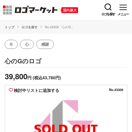
ロゴを探す
メニュー
トップ
ロゴを探す
No.43308「心のG」
G
心
感謝
のロゴ
心のG
39,800
円
(税込43,780円)
検討中リストに追加する
No.43308