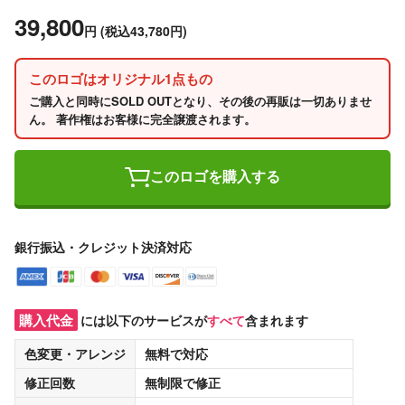
39,800
円
(税込43,780円)
このロゴはオリジナル1点もの
ご購入と同時にSOLD OUTとなり、その後の再販は一切ありませ
ん。 著作権はお客様に完全譲渡されます。
このロゴを購入する
銀行振込・クレジット決済対応
購入代金
には以下のサービスが
すべて
含まれます
色変更・アレンジ
無料
で対応
修正回数
無制限
で修正