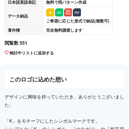
日本語英語表記
無料
で両パターン作成
データ納品
ご希望に応じた形式で納品(複数可)
著作権
完全無料譲渡
します
閲覧数 551
検討中リストに追加する
この
ロゴ
に込めた想い
デザインに興味を持っていただき、ありがとうございまし
た。
「K」をモチーフにしたシンボルマークです。
シンプルな「K」のシンボル。「つながり」や「相互協