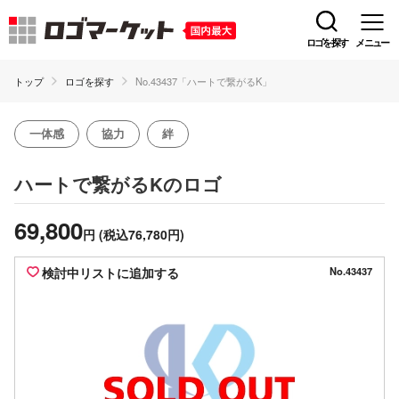
ロゴを探す
メニュー
トップ
ロゴを探す
No.43437「ハートで繋がるK」
一体感
協力
絆
のロゴ
ハートで繋がるK
69,800
円
(税込76,780円)
検討中リストに追加する
No.43437