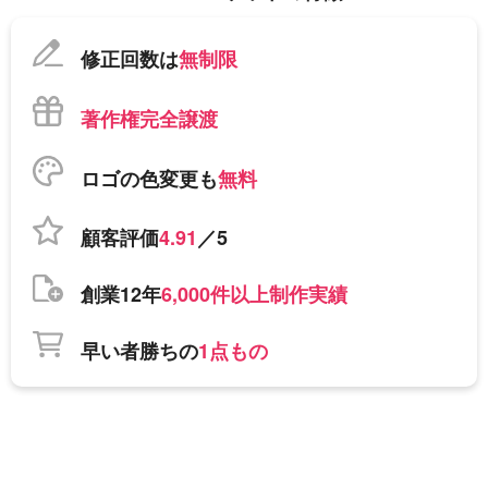
修正回数は
無制限
著作権完全譲渡
ロゴの色変更も
無料
顧客評価
4.91
／5
創業12年
6,000件以上制作実績
早い者勝ちの
1点もの