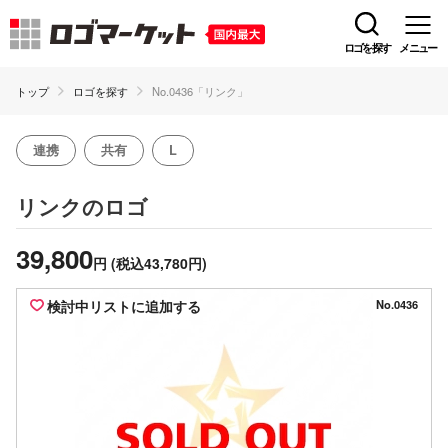
ロゴを探す
メニュー
トップ
ロゴを探す
No.0436「リンク」
連携
共有
L
のロゴ
リンク
39,800
円
(税込43,780円)
検討中リストに追加する
No.0436