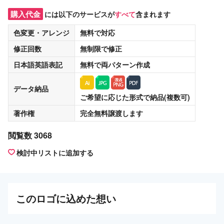
購入代金
には以下のサービスが
すべて
含まれます
色変更・アレンジ
無料
で対応
修正回数
無制限
で修正
日本語英語表記
無料
で両パターン作成
データ納品
ご希望に応じた形式で納品(複数可)
著作権
完全無料譲渡
します
閲覧数 3068
検討中リストに追加する
この
ロゴ
に込めた想い