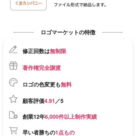
ロゴマーケットの特徴
修正回数は
無制限
著作権完全譲渡
ロゴの色変更も
無料
顧客評価
4.91
／5
創業12年
6,000件以上制作実績
早い者勝ちの
1点もの