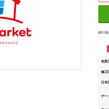
銀行振
色変
修正
日本
デー