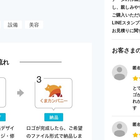
し、親しみや
ご購入いただ
LINEスタ
設備
美容
お見積りに関
お客さま
流れ
匿
と
ゴ
れ
す
匿