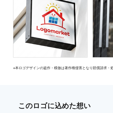
※本ロゴデザインの盗作・模倣は著作権侵害となり賠償請求・
この
ロゴ
に込めた想い