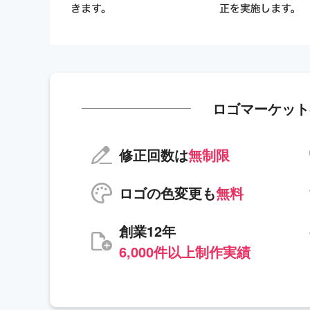
ロゴマーケット
修正回数は
無制限
ロゴの色変更も
無料
創業12年
6,000件以上制作実績