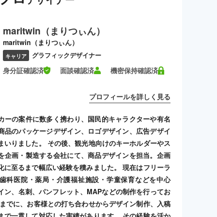
maritwin（まりつぃん）
maritwin（まりつぃん）
グラフィックデザイナー
キャリア
身分証確認済
面談確認済
機密保持確認済
プロフィールを詳しく見る
カーの案件に数多く携わり、国民的キャラクターや有名
商品のパッケージデザイン、ロゴデザイン、広告デザイ
まいりました。 その後、観光地向けのキーホルダーやス
を企画・製造する会社にて、商品デザインを担当。企画
化に至るまで幅広い経験を積みました。 現在はフリーラ
歯科医院・薬局・介護福祉施設・学童保育などを中心
イン、名刺、パンフレット、MAPなどの制作を行ってお
れまでに、お客様との打ち合わせからデザイン制作、入稿
まで一貫して対応した実績があります。 その経験を活か