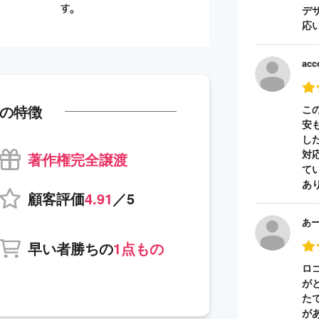
デ
応
acc
の特徴
こ
安
し
対
著作権完全譲渡
て
あ
顧客評価
4.91
／5
あ
早い者勝ちの
1点もの
ロ
が
た
が