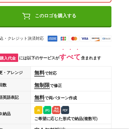
このロゴを購入する
込・クレジット決済対応
すべて
購入代金
には以下のサービスが
含まれます
無料
更・アレンジ
で対応
無制限
回数
で修正
無料
語英語表記
で両パターン作成
タ納品
ご希望に応じた形式で納品(複数可)