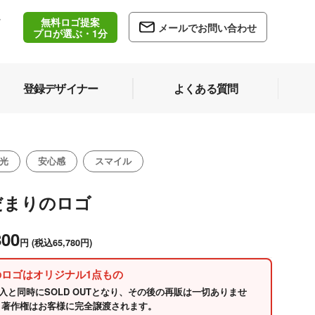
無料ロゴ提案
/
メールでお問い合わせ
5
プロが選ぶ・1分
登録デザイナー
よくある質問
光
安心感
スマイル
だまりのロゴ
800
円
(税込65,780円)
のロゴはオリジナル1点もの
入と同時にSOLD OUTとなり、その後の再販は一切ありませ
 著作権はお客様に完全譲渡されます。