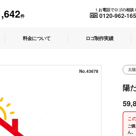
1,642
お電話でロゴの相談
\
0120-962-16
件
料金について
ロゴ制作実績
太陽
No.43678
陽
59,
こ
ご購
ん。