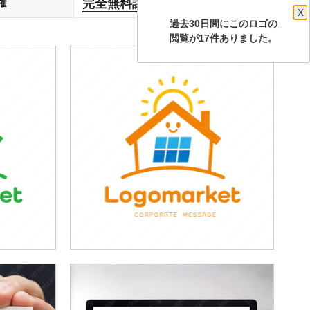
完全無料譲渡
権
します
X
過去30日間にこのロゴの
閲覧が17件ありました。