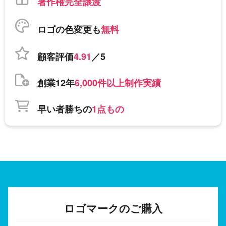
著作権完全譲渡
ロゴの色変更も
無料
顧客評価
4.91
／5
創業12年
6,000件以上制作実績
早い者勝ちの
1点もの
ロゴマークのご購入