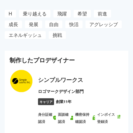
H
乗り越える
飛躍
希望
前進
成長
発展
自由
快活
アグレッシブ
エネルギッシュ
挑戦
制作した
プロ
デザイナー
シンプルワークス
ロゴマークデザイン部門
創業11年
キャリア
身分証確
面談確
機密保持
インボイス
認済
認済
確認済
登録済