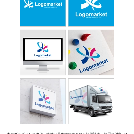
※本ロゴデザインの盗作・模倣は著作権侵害となり賠償請求・処罰の対象とな