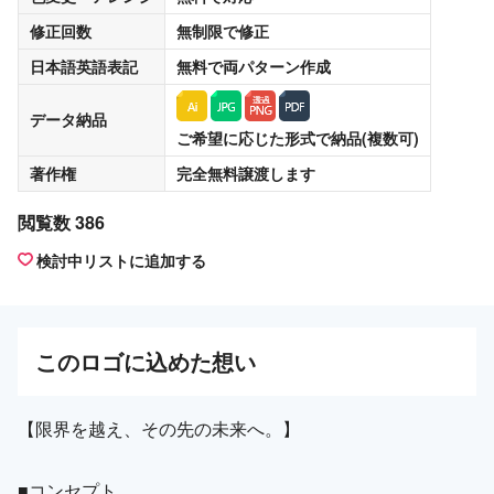
修正回数
無制限
で修正
日本語英語表記
無料
で両パターン作成
データ納品
ご希望に応じた形式で納品(複数可)
著作権
完全無料譲渡
します
閲覧数 386
検討中リストに追加する
この
ロゴ
に込めた想い
【限界を越え、その先の未来へ。】
■コンセプト