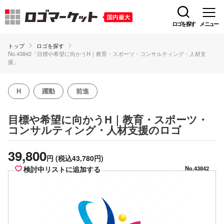
ロゴを探す
メニュー
トップ
ロゴを探す
No.43842「目標や希望に向かうH｜教育・スポーツ・コンサルティング・人材支
援」
H
躍動
前進
目標や希望に向かうH｜教育・スポーツ・
のロゴ
コンサルティング・人材支援
39,800
円
(税込43,780円)
検討中リストに追加する
No.43842