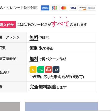
込・クレジット決済対応
すべて
購入代金
には以下のサービスが
含まれます
無料
更・アレンジ
で対応
無制限
回数
で修正
無料
語英語表記
で両パターン作成
タ納品
ご希望に応じた形式で納品(複数可)
完全無料譲渡
権
します