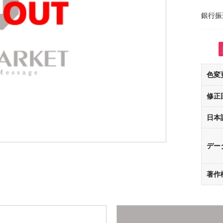
銀行振
色変
修正
日本
デー
著作