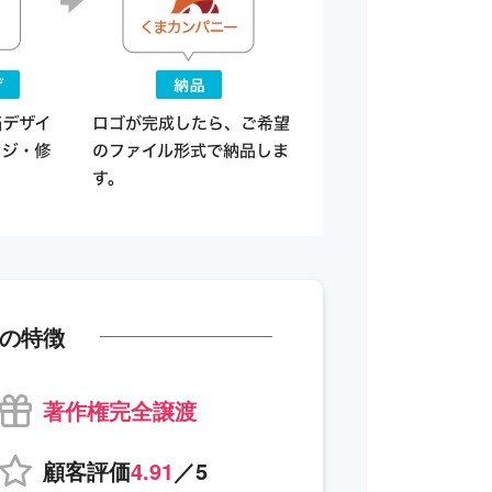
の特徴
著作権完全譲渡
顧客評価
4.91
／5