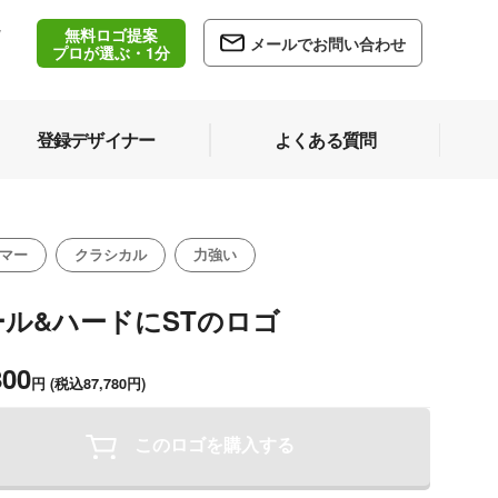
無料ロゴ提案
/
メールでお問い合わせ
5
プロが選ぶ・1分
登録デザイナー
よくある質問
マー
クラシカル
力強い
ール&ハードにSTのロゴ
800
円
(税込87,780円)
このロゴを購入する