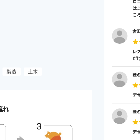
ロ
は
こ
宮
レ
だ
製造
土木
匿
デ
流れ
匿
デ