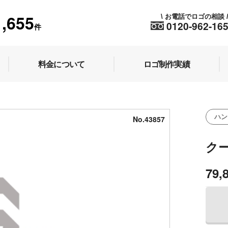
1,655
お電話でロゴの相談
\
0120-962-16
件
料金について
ロゴ制作実績
ハン
No.43857
ク
79,