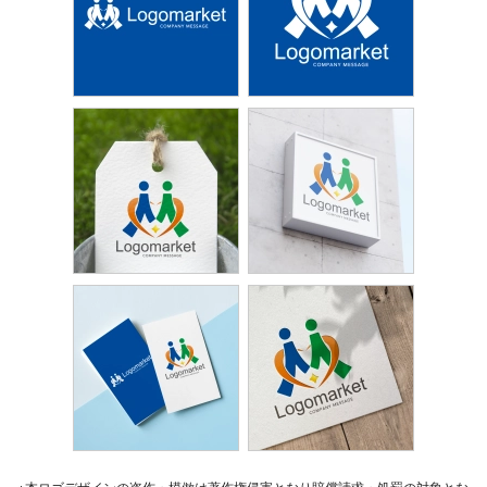
※本ロゴデザインの盗作・模倣は著作権侵害となり賠償請求・処罰の対象とな