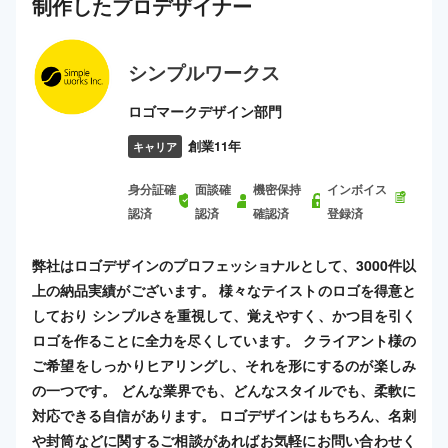
制作した
プロ
デザイナー
シンプルワークス
ロゴマークデザイン部門
創業11年
キャリア
身分証確
面談確
機密保持
インボイス
認済
認済
確認済
登録済
弊社はロゴデザインのプロフェッショナルとして、3000件以
上の納品実績がございます。 様々なテイストのロゴを得意と
しており シンプルさを重視して、覚えやすく、かつ目を引く
ロゴを作ることに全力を尽くしています。 クライアント様の
ご希望をしっかりヒアリングし、それを形にするのが楽しみ
の一つです。 どんな業界でも、どんなスタイルでも、柔軟に
対応できる自信があります。 ロゴデザインはもちろん、名刺
や封筒などに関するご相談があればお気軽にお問い合わせく