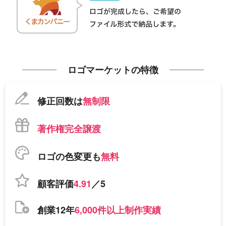
ロゴマーケットの特徴
修正回数は
無制限
著作権完全譲渡
ロゴの色変更も
無料
顧客評価
4.91
／5
創業12年
6,000件以上制作実績