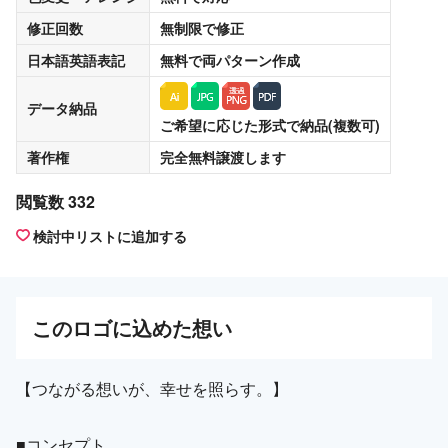
修正回数
無制限
で修正
日本語英語表記
無料
で両パターン作成
データ納品
ご希望に応じた形式で納品(複数可)
著作権
完全無料譲渡
します
閲覧数 332
検討中リストに追加する
この
ロゴ
に込めた想い
【つながる想いが、幸せを照らす。】
■コンセプト