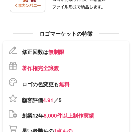
ロゴマーケットの特徴
修正回数は
無制限
著作権完全譲渡
ロゴの色変更も
無料
顧客評価
4.91
／5
創業12年
6,000件以上制作実績
早い者勝ちの
1点もの