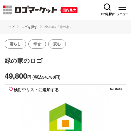
ロゴを探す
メニュー
トップ
ロゴを探す
No.0447「緑の家」
暮らし
幸せ
安心
のロゴ
緑の家
49,800
円
(税込54,780円)
検討中リストに追加する
No.0447