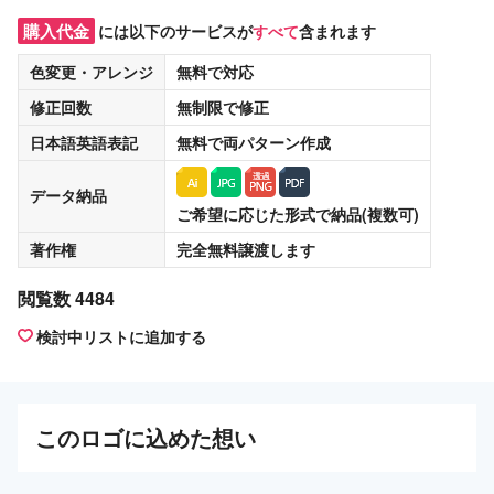
購入代金
には以下のサービスが
すべて
含まれます
色変更・アレンジ
無料
で対応
修正回数
無制限
で修正
日本語英語表記
無料
で両パターン作成
データ納品
ご希望に応じた形式で納品(複数可)
著作権
完全無料譲渡
します
閲覧数 4484
検討中リストに追加する
この
ロゴ
に込めた想い