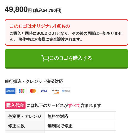
49,800
円
(税込54,780円)
このロゴはオリジナル1点もの
ご購入と同時にSOLD OUTとなり、その後の再販は一切ありませ
ん。 著作権はお客様に完全譲渡されます。
このロゴを購入する
銀行振込・クレジット決済対応
購入代金
には以下のサービスが
すべて
含まれます
色変更・アレンジ
無料
で対応
修正回数
無制限
で修正