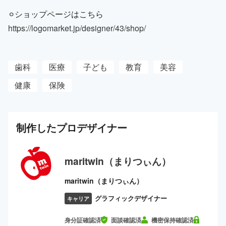
⚪︎ショップページはこちら
https://logomarket.jp/designer/43/shop/
歯科
医療
子ども
教育
美容
健康
保険
制作した
プロ
デザイナー
maritwin（まりつぃん）
maritwin（まりつぃん）
グラフィックデザイナー
キャリア
身分証確認済
面談確認済
機密保持確認済