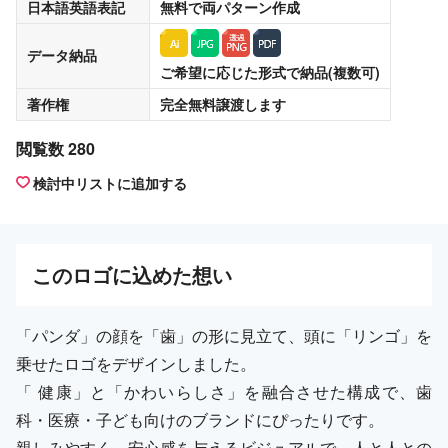
日本語英語表記
無料
で両パターン作成
データ納品
ご希望に応じた形式で納品(複数可)
著作権
完全無料譲渡
します
閲覧数 280
検討中リストに追加する
この
ロゴ
に込めた想い
「パンダ」の顔を「歯」の形に見立て、頭に「リンゴ」を
乗せたロゴをデザインしました。
「 健康」と「かわいらしさ」を融合させた構成で、歯
科・医療・子ども向けのブランドにぴったりです。
親しみやすく、安心感を与えるビジュアルで、人と人との