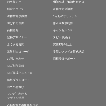
お客様の声
明朗会計・追加料金ゼロ
料金について
著作権完全譲渡
著作権無償譲渡
1点ものオリジナル
選ばれる理由
修正回数無制限
商標登録
キャンセルＯＫ
登録デザイナー
スピード納品
よくある質問
実績1万件以上
業界別ロゴマーク
希望のファイル形式納品
お問い合わせ
商標登録サポート
ロゴ制作実績
ロゴ作成マニュアル
無料ダウンロード
ロゴの色選び
マンガでわかる
デザイン活用
ZOOM背景画像無料作成