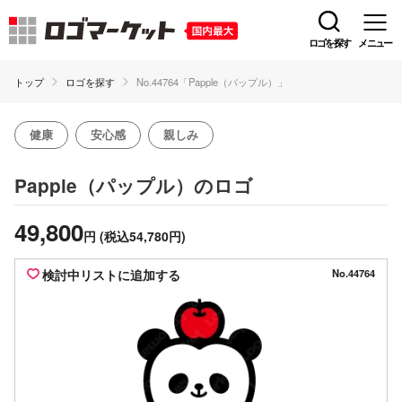
ロゴを探す
メニュー
トップ
ロゴを探す
No.44764「Papple（パップル）」
健康
安心感
親しみ
のロゴ
Papple（パップル）
49,800
円
(税込54,780円)
検討中リストに追加する
No.44764