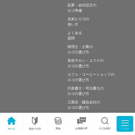
起業・会社設立の
ロゴ準備
名刺とロゴの
使い方
よくある
質問
税理士・士業の
ロゴの選び方
美容サロン・エステの
ロゴの選び方
カフェ・コーヒーショップの
ロゴの選び方
行政書士・司法書士の
ロゴの選び方
工務店・建設会社の
ロゴの選び方
メニュー
料金
ロゴを探す
お客様の声
ホーム
初めての方
Copyright © Simple works Inc. All Rights Reserved.