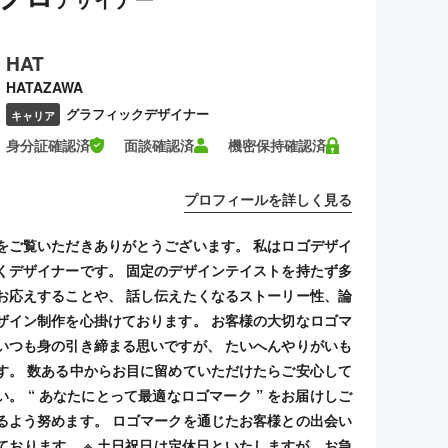
HAT
HATAZAWA
グラフィックデザイナー
キャリア
身分証確認済
面談確認済
機密保持確認済
プロフィールを詳しく見る
をご覧いただきありがとうございます。 私はロゴデザイ
くデザイナーです。 固定のデザインテイストを持たず多
お応えすることや、 話し伝えたくなるストーリー性、論
ザイン制作を心掛けております。 お客様の大切なロゴマ
いつも身の引き締まる思いですが、 たいへんやりがいも
す。 数ある中からお目に留めていただけたらご安心して
。 “ あなたにとって最適なロゴマーク ” をお届けしご
るよう努めます。 ロゴマークを通じたお客様との出会い
ております。 ※ 土日祝日は定休日といたしますが、お急