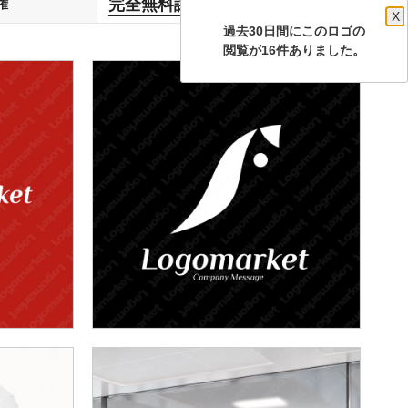
完全無料譲渡
権
します
X
過去30日間にこのロゴの
閲覧が16件ありました。