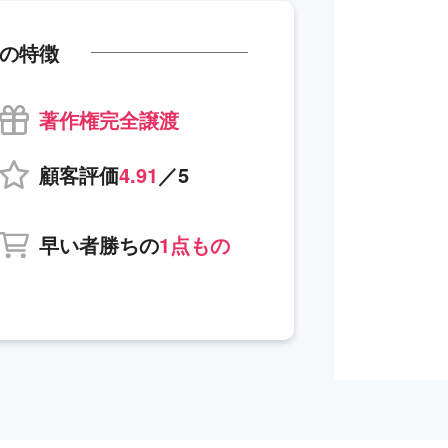
の特徴
著作権完全譲渡
顧客評価
4.91
／5
早い者勝ちの
1点もの