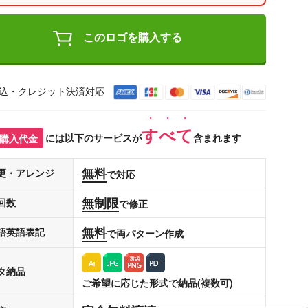
このロゴを購入する
込・クレジット決済対応
すべて
購入代金
には以下のサービスが
含まれます
無料
更・アレンジ
で対応
無制限
回数
で修正
無料
語英語表記
で両パターン作成
タ納品
ご希望に応じた形式で納品(複数可)