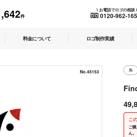
1,642
お電話でロゴの相談
\
0120-962-16
件
料金について
ロゴ制作実績
鳥
No.45153
Fi
49,
こ
ご購
ん。