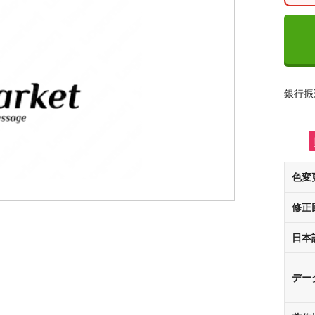
銀行振
色変
修正
日本
デー