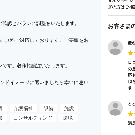
ぎの方はご相
の確認とバランス調整をいたします。
お客さま
に無料で対応しております。ご要望をお
匿
ロ
ンです。著作権譲渡いたします。
の
応
頂
ンドイメージに適いましたら幸いに思い
き
と
資
介護福祉
設備
施設
業
コンサルティング
環境
満