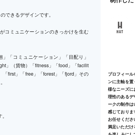
とのできるデザインです。
がコミュニケーションのきっかけを生む
翔」「コミュニケーション」「目配り」
貨物）「fitness」「food」「facilit
first」「free」「forest」「fjord」その
プロフィール
ンに主軸を置
に。
様なニーズに
理性のあるデ
。
ークの制作は
感じておりま
す。
お任せください
満足いただけ
を楽しみにし