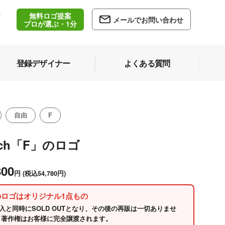
無料ロゴ提案
/
メールでお問い合わせ
5
プロが選ぶ・1分
登録デザイナー
よくある質問
自由
F
nch「F」のロゴ
800
円
(税込54,780円)
のロゴはオリジナル1点もの
入と同時にSOLD OUTとなり、その後の再販は一切ありませ
 著作権はお客様に完全譲渡されます。