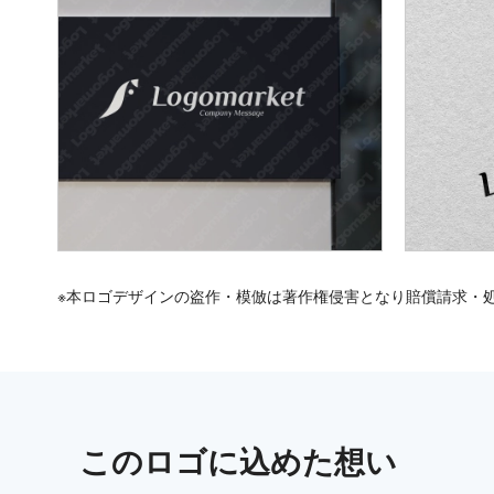
※本ロゴデザインの盗作・模倣は著作権侵害となり賠償請求・
この
ロゴ
に込めた想い