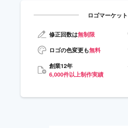
ロゴマーケット
修正回数は
無制限
ロゴの色変更も
無料
創業12年
6,000件以上制作実績