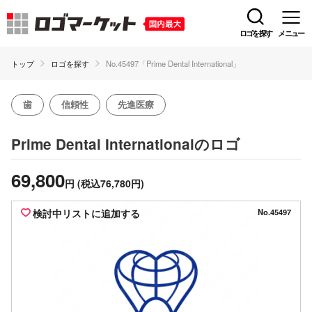
ロゴを探す
メニュー
トップ
ロゴを探す
No.45497「Prime Dental International」
歯
信頼性
先進医療
のロゴ
Prime Dental International
69,800
円
(税込76,780円)
検討中リストに追加する
No.45497