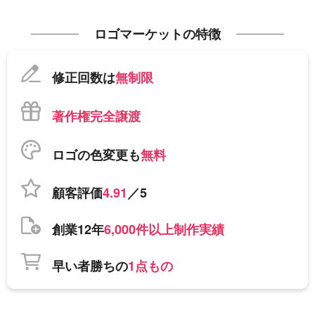
ロゴマーケットの特徴
修正回数は
無制限
著作権完全譲渡
ロゴの色変更も
無料
顧客評価
4.91
／5
創業12年
6,000件以上制作実績
早い者勝ちの
1点もの