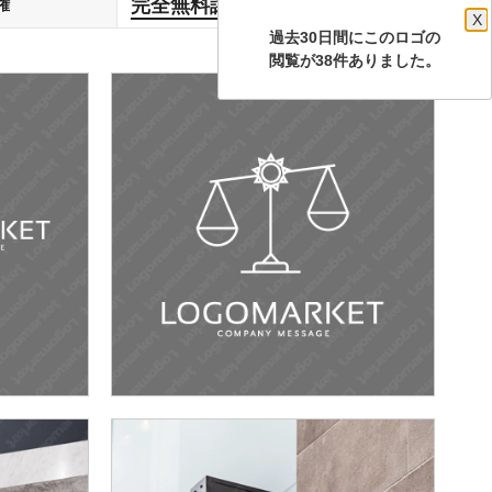
完全無料譲渡
権
します
X
過去30日間にこのロゴの
閲覧が38件ありました。