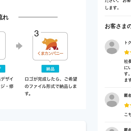
ださい。 お
します。
流れ
お客さま
ト
社
に
す
ま
匿
こ
匿