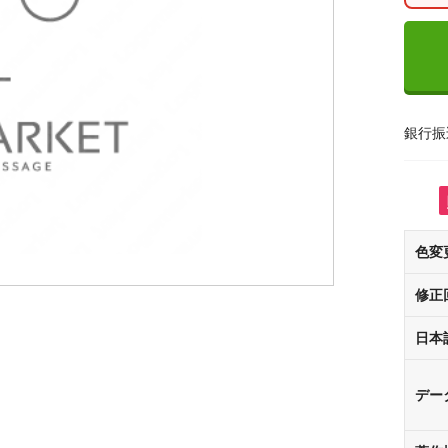
銀行振
色変
修正
日本
デー