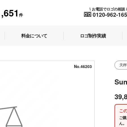
1,651
お電話でロゴの相談
\
0120-962-16
件
料金について
ロゴ制作実績
天秤
No.46203
Sun
39,
こ
ご購
ん。