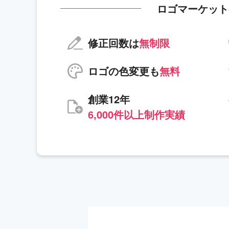
ロゴマーケット
修正回数は
無制限
ロゴの色変更も
無料
創業12年
6,000件以上制作実績