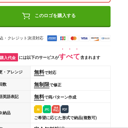
このロゴを購入する
込・クレジット決済対応
すべて
購入代金
には以下のサービスが
含まれます
無料
更・アレンジ
で対応
無制限
回数
で修正
無料
語英語表記
で両パターン作成
タ納品
ご希望に応じた形式で納品(複数可)