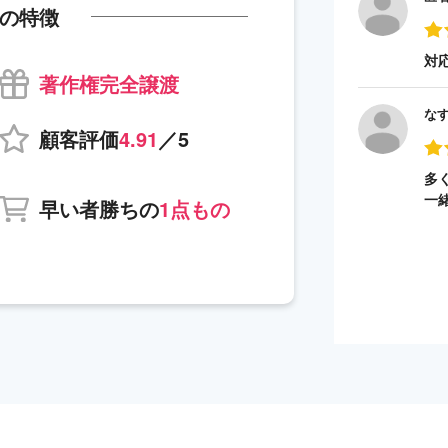
の特徴
対
著作権完全譲渡
な
顧客評価
4.91
／5
多
一
早い者勝ちの
1点もの