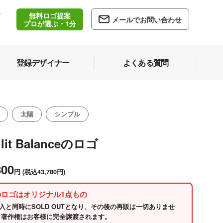
無料ロゴ提案
/
メールでお問い合わせ
5
プロが選ぶ・1分
登録デザイナー
よくある質問
太陽
シンプル
lit Balanceのロゴ
800
円
(税込43,780円)
のロゴはオリジナル1点もの
入と同時にSOLD OUTとなり、その後の再販は一切ありませ
 著作権はお客様に完全譲渡されます。