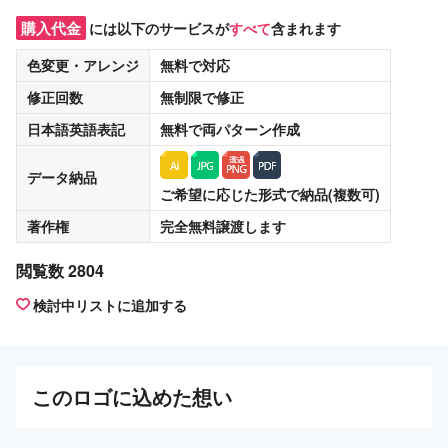
購入代金
には以下のサービスが
すべて
含まれます
色変更・アレンジ
無料
で対応
修正回数
無制限
で修正
日本語英語表記
無料
で両パターン作成
データ納品
ご希望に応じた形式で納品(複数可)
著作権
完全無料譲渡
します
閲覧数 2804
検討中リストに追加する
この
ロゴ
に込めた想い