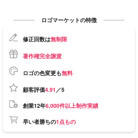
ロゴマーケットの特徴
修正回数は
無制限
著作権完全譲渡
ロゴの色変更も
無料
顧客評価
4.91
／5
創業12年
6,000件以上制作実績
早い者勝ちの
1点もの