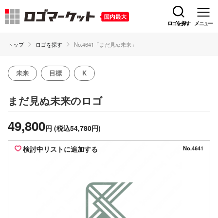
ロゴを探す
メニュー
トップ
ロゴを探す
No.4641「まだ見ぬ未来」
未来
目標
K
のロゴ
まだ見ぬ未来
49,800
円
(税込54,780円)
検討中リストに追加する
No.4641