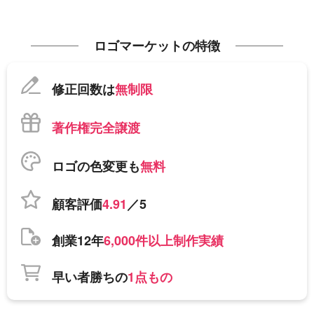
ロゴマーケットの特徴
修正回数は
無制限
著作権完全譲渡
ロゴの色変更も
無料
顧客評価
4.91
／5
創業12年
6,000件以上制作実績
早い者勝ちの
1点もの