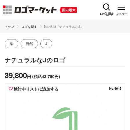
ロゴを探す
メニュー
トップ
ロゴを探す
No.4648「ナチュラルなJ」
葉
自然
J
のロゴ
ナチュラルなJ
39,800
円
(税込43,780円)
検討中リストに追加する
No.4648