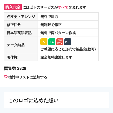
購入代金
には以下のサービスが
すべて
含まれます
色変更・アレンジ
無料
で対応
修正回数
無制限
で修正
日本語英語表記
無料
で両パターン作成
データ納品
ご希望に応じた形式で納品(複数可)
著作権
完全無料譲渡
します
閲覧数 2829
検討中リストに追加する
この
ロゴ
に込めた想い