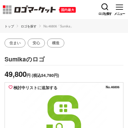
ロゴを探す
メニュー
トップ
ロゴを探す
No.46806「Sumika」
住まい
安心
構造
のロゴ
Sumika
49,800
円
(税込54,780円)
検討中リストに追加する
No.46806