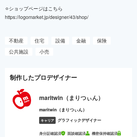
⚪︎ショップページはこちら
https://logomarket.jp/designer/43/shop/
不動産
住宅
設備
金融
保険
公共施設
小売
制作した
プロ
デザイナー
maritwin（まりつぃん）
maritwin（まりつぃん）
グラフィックデザイナー
キャリア
身分証確認済
面談確認済
機密保持確認済