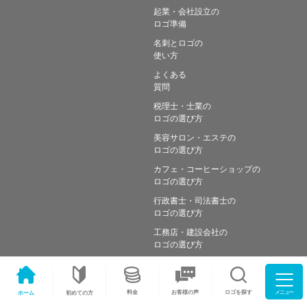
起業・会社設立の
ロゴ準備
名刺とロゴの
使い方
よくある
質問
税理士・士業の
ロゴの選び方
美容サロン・エステの
ロゴの選び方
カフェ・コーヒーショップの
ロゴの選び方
行政書士・司法書士の
ロゴの選び方
工務店・建設会社の
ロゴの選び方
メニュー
料金
ロゴを探す
お客様の声
ホーム
初めての方
Copyright © Simple works Inc. All Rights Reserved.