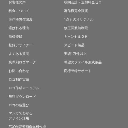
お客様の声
明朗会計・追加料金ゼロ
料金について
著作権完全譲渡
著作権無償譲渡
1点ものオリジナル
選ばれる理由
修正回数無制限
商標登録
キャンセルＯＫ
登録デザイナー
スピード納品
よくある質問
実績1万件以上
業界別ロゴマーク
希望のファイル形式納品
お問い合わせ
商標登録サポート
ロゴ制作実績
ロゴ作成マニュアル
無料ダウンロード
ロゴの色選び
マンガでわかる
デザイン活用
ZOOM背景画像無料作成