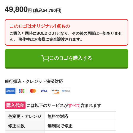
49,800
円
(税込54,780円)
このロゴはオリジナル1点もの
ご購入と同時にSOLD OUTとなり、その後の再販は一切ありませ
ん。 著作権はお客様に完全譲渡されます。
このロゴを購入する
銀行振込・クレジット決済対応
購入代金
には以下のサービスが
すべて
含まれます
色変更・アレンジ
無料
で対応
修正回数
無制限
で修正