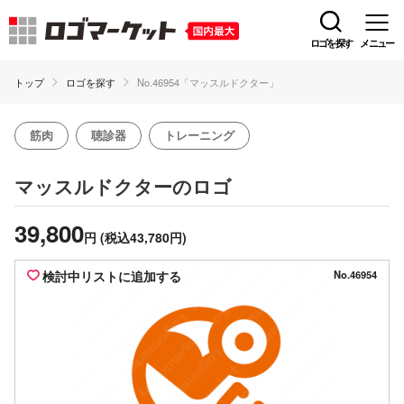
ロゴを探す
メニュー
トップ
ロゴを探す
No.46954「マッスルドクター」
筋肉
聴診器
トレーニング
のロゴ
マッスルドクター
39,800
円
(税込43,780円)
検討中リストに追加する
No.46954