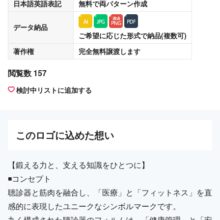
日本語英語表記
無料
で両パターン作成
データ納品
ご希望に応じた形式で納品(複数可)
著作権
完全無料譲渡
します
閲覧数 157
検討中リストに追加する
この
ロゴ
に込めた想い
【鍛える力と、支える知識をひとつに】
◾️コンセプト
聴診器と筋肉を融合し、「医療」と「フィットネス」を直
感的に表現したユニークなシンボルマークです。
丸く構成された聴診器のフォルムは、「健康管理」と「安