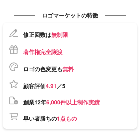
ロゴマーケットの特徴
修正回数は
無制限
著作権完全譲渡
ロゴの色変更も
無料
顧客評価
4.91
／5
創業12年
6,000件以上制作実績
早い者勝ちの
1点もの