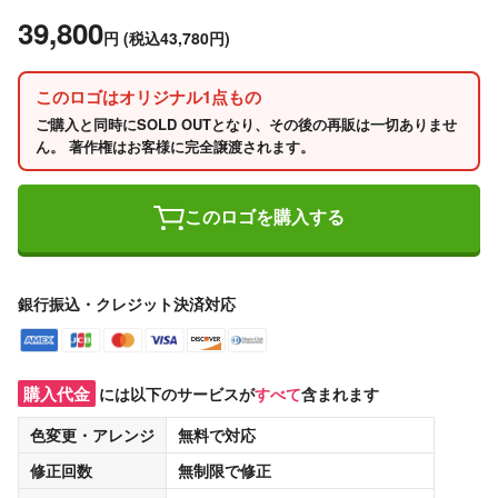
39,800
円
(税込43,780円)
このロゴはオリジナル1点もの
ご購入と同時にSOLD OUTとなり、その後の再販は一切ありませ
ん。 著作権はお客様に完全譲渡されます。
このロゴを購入する
銀行振込・クレジット決済対応
購入代金
には以下のサービスが
すべて
含まれます
色変更・アレンジ
無料
で対応
修正回数
無制限
で修正