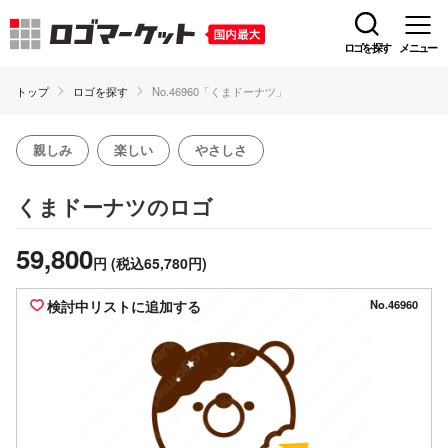
ロゴを探す
メニュー
トップ
ロゴを探す
No.46960「くまドーナツ」
親しみ
楽しい
やさしさ
のロゴ
くまドーナツ
59,800
円
(税込65,780円)
検討中リストに追加する
No.46960