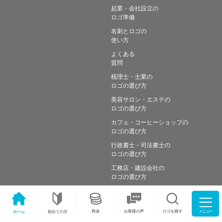
起業・会社設立の
ロゴ準備
名刺とロゴの
使い方
よくある
質問
税理士・士業の
ロゴの選び方
美容サロン・エステの
ロゴの選び方
カフェ・コーヒーショップの
ロゴの選び方
行政書士・司法書士の
ロゴの選び方
工務店・建設会社の
ロゴの選び方
メニュー
料金
ロゴを探す
お客様の声
ホーム
初めての方
Copyright © Simple works Inc. All Rights Reserved.