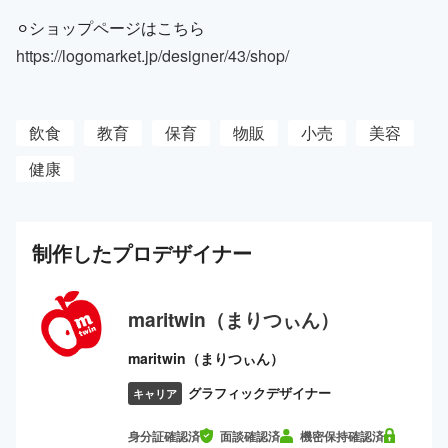
⚪︎ショップページはこちら
https://logomarket.jp/designer/43/shop/
飲食
教育
保育
物販
小売
美容
健康
制作した
プロ
デザイナー
maritwin（まりつぃん）
maritwin（まりつぃん）
グラフィックデザイナー
キャリア
身分証確認済
面談確認済
機密保持確認済