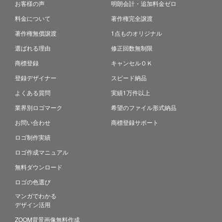
お客様の声
明朗会計・追加料金ゼロ
料金について
著作権完全譲渡
著作権無償譲渡
1点ものオリジナル
選ばれる理由
修正回数無制限
商標登録
キャンセルＯＫ
登録デザイナー
スピード納品
よくある質問
実績1万件以上
業界別ロゴマーク
希望のファイル形式納品
お問い合わせ
商標登録サポート
ロゴ制作実績
ロゴ作成マニュアル
無料ダウンロード
ロゴの色選び
マンガでわかる
デザイン活用
ZOOM背景画像無料作成